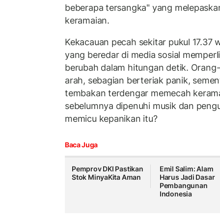
beberapa tersangka" yang melepaska
keramaian.
Kekacauan pecah sekitar pukul 17.37
yang beredar di media sosial memper
berubah dalam hitungan detik. Orang-o
arah, sebagian berteriak panik, semen
tembakan terdengar memecah keramai
sebelumnya dipenuhi musik dan pengu
memicu kepanikan itu?
Baca Juga
Pemprov DKI Pastikan
Emil Salim: Alam
Stok MinyaKita Aman
Harus Jadi Dasar
Pembangunan
Indonesia