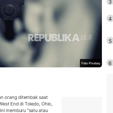
3
4
5
6
Foto: Pixabay
n orang ditembak saat
West End di Toledo, Ohio,
kini memburu "satu atau