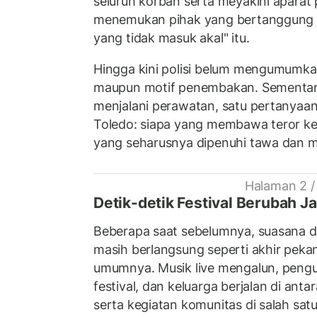
seluruh korban serta meyakini apara
menemukan pihak yang bertanggung j
yang tidak masuk akal" itu.
Hingga kini polisi belum mengumumkan
maupun motif penembakan. Sementar
menjalani perawatan, satu pertanyaa
Toledo: siapa yang membawa teror ke 
yang seharusnya dipenuhi tawa dan m
Halaman 2 /
Detik-detik Festival Berubah J
Beberapa saat sebelumnya, suasana di
masih berlangsung seperti akhir pek
umumnya. Musik live mengalun, peng
festival, dan keluarga berjalan di ant
serta kegiatan komunitas di salah sa