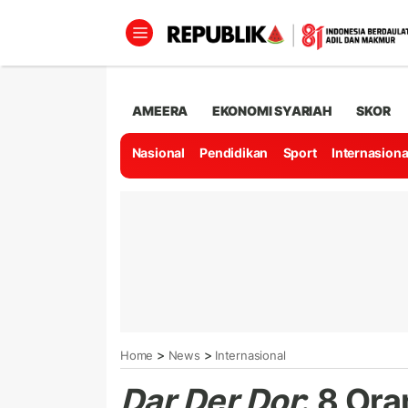
AMEERA
EKONOMI SYARIAH
SKOR
Nasional
Pendidikan
Sport
Internasiona
>
>
Home
News
Internasional
Dar Der Dor
: 8 Or