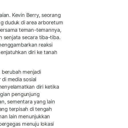
an. Kevin Berry, seorang
g duduk di area arboretum
 bersama teman-temannya,
senjata secara tiba-tiba.
 menggambarkan reaksi
njatuhkan diri ke tanah
l berubah menjadi
di media sosial
enyelamatkan diri ketika
agian pengunjung
an, sementara yang lain
ng terpisah di tengah
an lain menunjukkan
ergegas menuju lokasi