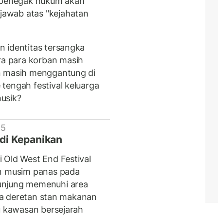
t penegak hukum akan
awab atas "kejahatan
 identitas tersangka
a para korban masih
n masih menggantung di
tengah festival keluarga
usik?
 5
adi Kepanikan
 Old West End Festival
an musim panas pada
unjung memenuhi area
ara deretan stan makanan
tu kawasan bersejarah