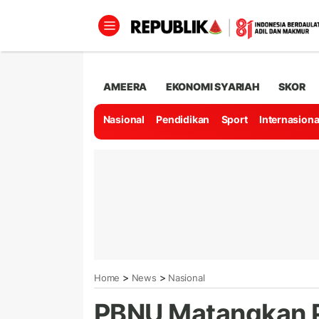
AMEERA
EKONOMI SYARIAH
SKOR
Nasional
Pendidikan
Sport
Internasiona
>
>
Home
News
Nasional
PBNU Matangkan 