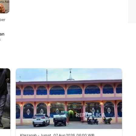
ber
an
s
Khazanah
- Jumat , 07 Aug 2026, 06:00 WIB