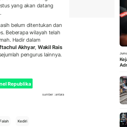
stus yang akan datang
.
asih belum ditentukan dan
. Beberapa wilayah telah
mah. Hadir dalam
ftachul Akhyar
,
Wakil Rais
Juma
 sejumlah pengurus lainnya.
Kej
Adr
nel Republika
sumber : antara
Falah
Kediri