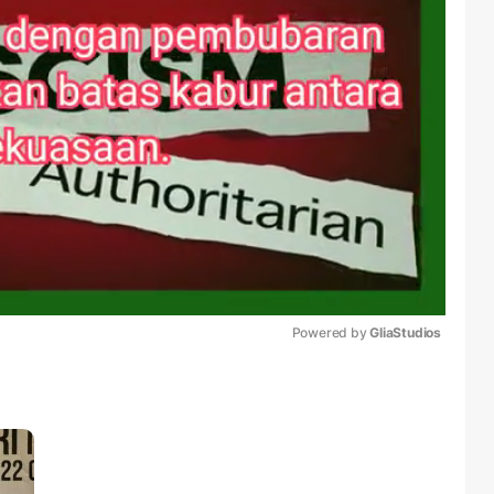
Powered by 
GliaStudios
Mute