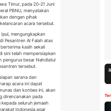
awa Timur, pada 20-21 Juni
nderal PBNU, menyatakan
kukan dengan pihak
kelancaran acara tersebut.
us Ipul, mengungkapkan
di Pesantren Al Falah atas
berterima kasih sekali
 di sini telah mempersiapkan
n pengurus besar Nahdlatul
esantren tersebut.
iapan sarana dan
rharap acara ini dapat
 munas dan konbes ini, akan
Ter
ng direncanakan pada
 kepada seluruh jemaah
arakat Indonesia agar