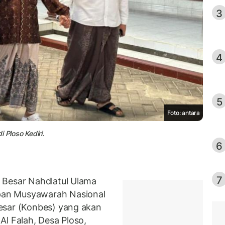
3
4
5
Foto: antara
Ploso Kediri.
6
7
 Besar Nahdlatul Ulama
an Musyawarah Nasional
esar (Konbes) yang akan
Al Falah, Desa Ploso,