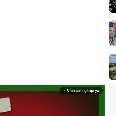
Baca selengkapnya
arrow_forward_ios