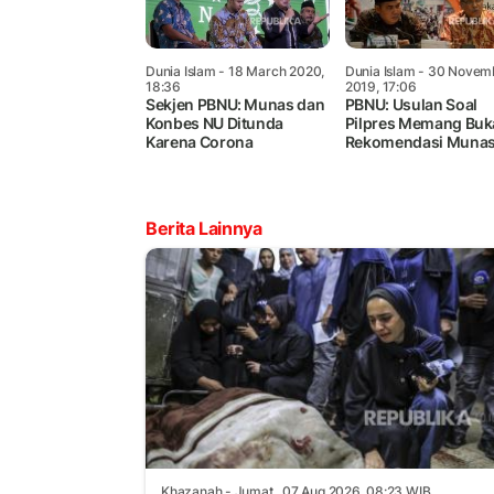
Dunia Islam
- 18 March 2020,
Dunia Islam
- 30 Novem
18:36
2019, 17:06
Sekjen PBNU: Munas dan
PBNU: Usulan Soal
Konbes NU Ditunda
Pilpres Memang Buk
Karena Corona
Rekomendasi Muna
Berita Lainnya
Khazanah
- Jumat , 07 Aug 2026, 08:23 WIB