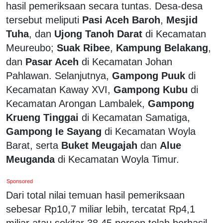
hasil pemeriksaan secara tuntas. Desa-desa
tersebut meliputi
Pasi Aceh Baroh
,
Mesjid
Tuha
, dan
Ujong Tanoh Darat
di Kecamatan
Meureubo;
Suak Ribee
,
Kampung Belakang
,
dan
Pasar Aceh
di Kecamatan Johan
Pahlawan. Selanjutnya,
Gampong Puuk
di
Kecamatan Kaway XVI,
Gampong Kubu
di
Kecamatan Arongan Lambalek,
Gampong
Krueng Tinggai
di Kecamatan Samatiga,
Gampong Ie Sayang
di Kecamatan Woyla
Barat, serta
Buket Meugajah
dan
Alue
Meuganda
di Kecamatan Woyla Timur.
Sponsored
Dari total nilai temuan hasil pemeriksaan
sebesar Rp10,7 miliar lebih, tercatat Rp4,1
miliar atau sekitar 38,45 persen telah berhasil