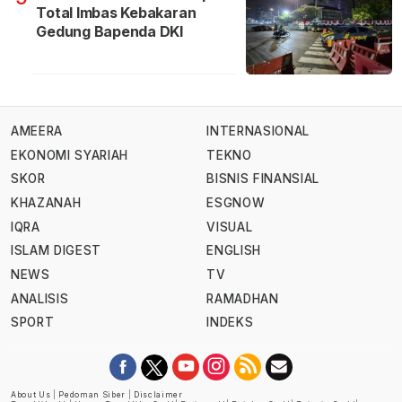
Total Imbas Kebakaran
Gedung Bapenda DKI
AMEERA
INTERNASIONAL
EKONOMI SYARIAH
TEKNO
SKOR
BISNIS FINANSIAL
KHAZANAH
ESGNOW
IQRA
VISUAL
ISLAM DIGEST
ENGLISH
NEWS
TV
ANALISIS
RAMADHAN
SPORT
INDEKS
About Us
|
Pedoman Siber
|
Disclaimer