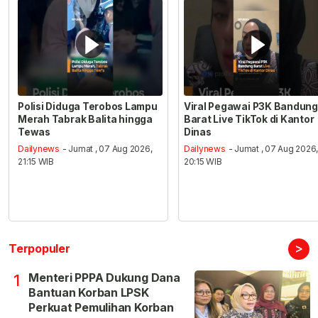
Polisi Diduga Terobos Lampu
Viral Pegawai P3K Bandung
Merah Tabrak Balita hingga
Barat Live TikTok di Kantor
Tewas
Dinas
Dailynews
- Jumat , 07 Aug 2026,
Dailynews
- Jumat , 07 Aug 2026
21:15 WIB
20:15 WIB
>
Terpopuler
Menteri PPPA Dukung Dana
1
Bantuan Korban LPSK
Perkuat Pemulihan Korban