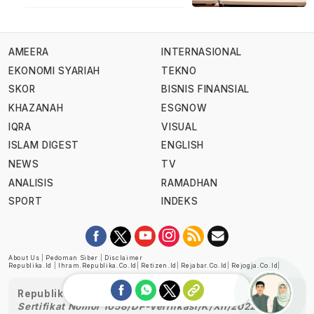
AMEERA
INTERNASIONAL
EKONOMI SYARIAH
TEKNO
SKOR
BISNIS FINANSIAL
KHAZANAH
ESGNOW
IQRA
VISUAL
ISLAM DIGEST
ENGLISH
NEWS
TV
ANALISIS
RAMADHAN
SPORT
INDEKS
About Us
|
Pedoman Siber
|
Disclaimer
Republika.id
|
Ihram.republika.co.id
|
Retizen.id
|
Rejabar.co.id
|
Rejogja.co.id
|
Republika telah diverifikasi oleh Dewan Pers
Sertifikat Nomor 1058/DP-Verifikasi/K/XII/2022