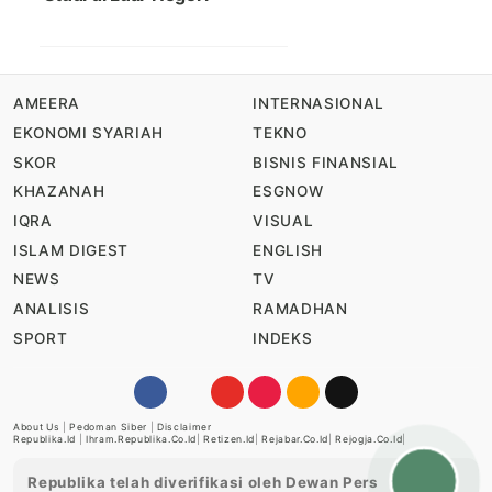
AMEERA
INTERNASIONAL
EKONOMI SYARIAH
TEKNO
SKOR
BISNIS FINANSIAL
KHAZANAH
ESGNOW
IQRA
VISUAL
ISLAM DIGEST
ENGLISH
NEWS
TV
ANALISIS
RAMADHAN
SPORT
INDEKS
About Us
|
Pedoman Siber
|
Disclaimer
Republika.id
|
Ihram.republika.co.id
|
Retizen.id
|
Rejabar.co.id
|
Rejogja.co.id
|
Republika telah diverifikasi oleh Dewan Pers