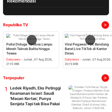
Rekomendasi
>
Republika TV
Polisi Diduga Terobos Lampu
Viral Pegawai P3K Bandung
Merah Tabrak Balita hingga
Barat Live TikTok di Kantor
Tewas
Dinas
Dailynews
- Jumat , 07 Aug 2026,
Dailynews
- Jumat , 07 Aug 2026,
21:15 WIB
20:15 WIB
>
Terpopuler
Ledek Riyadh, Eks Petinggi
1
Keamanan Israel: Saudi
'Macan Kertas', Punya
Senjata Tapi tak Bisa Pakai