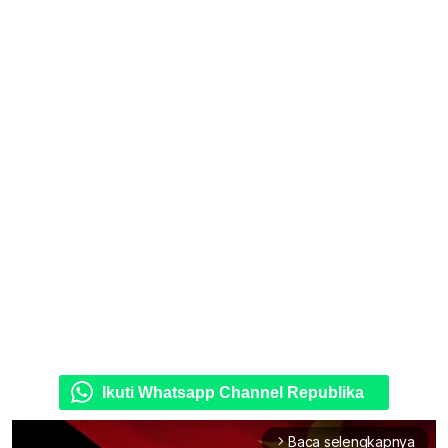
Ikuti Whatsapp Channel Republika
Baca selengkapnya
arrow_forward_ios