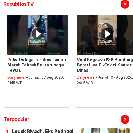
>
Republika TV
Polisi Diduga Terobos Lampu
Viral Pegawai P3K Bandung
Merah Tabrak Balita hingga
Barat Live TikTok di Kantor
Tewas
Dinas
Dailynews
- Jumat , 07 Aug 2026,
Dailynews
- Jumat , 07 Aug 2026
21:15 WIB
20:15 WIB
>
Terpopuler
Ledek Riyadh, Eks Petinggi
1