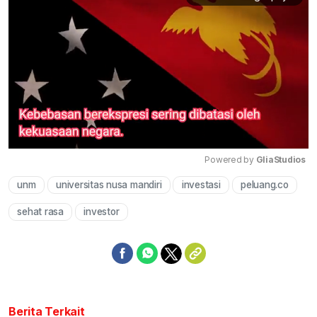
Powered by 
GliaStudios
unm
universitas nusa mandiri
investasi
peluang.co
Mute
sehat rasa
investor
Berita Terkait