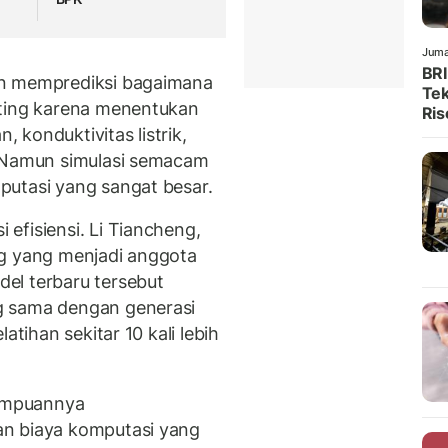
Juma
BRI
an memprediksi bagaimana
Tek
nting karena menentukan
Ris
, konduktivitas listrik,
. Namun simulasi semacam
putasi yang sangat besar.
efisiensi. Li Tiancheng,
ng yang menjadi anggota
el terbaru tersebut
g sama dengan generasi
atihan sekitar 10 kali lebih
ampuannya
an biaya komputasi yang