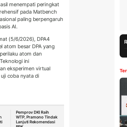
hasil menempati peringkat
prehensif pada Matbench
nasional paling berpengaruh
asis AI.
at (5/6/2026), DPA4
el atom besar DPA yang
perilaku atom dan
 Teknologi ini
n eksperimen virtual
Ter
uji coba nyata di
Pemprov DKI Raih
n
WTP, Pramono Tindak
ti
Lanjuti Rekomendasi
BPK