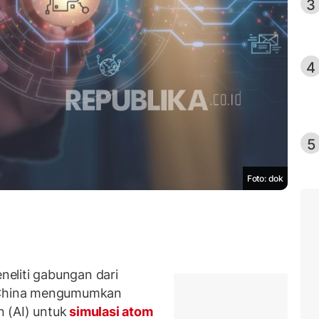
3
4
5
Foto: dok
eliti gabungan dari
i China mengumumkan
 (AI) untuk
simulasi atom