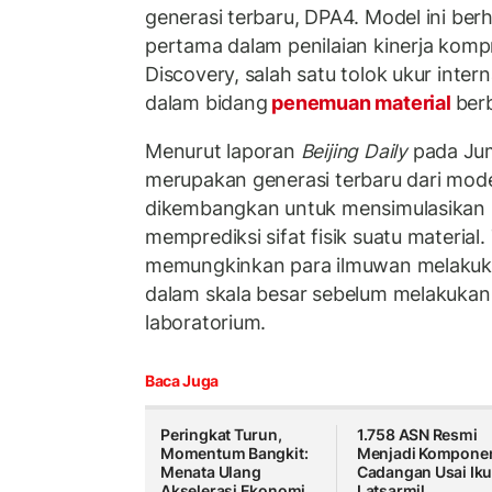
generasi terbaru, DPA4. Model ini ber
pertama dalam penilaian kinerja kom
Discovery, salah satu tolok ukur inter
dalam bidang
penemuan material
berb
Menurut laporan
Beijing Daily
pada Jum
merupakan generasi terbaru dari mod
dikembangkan untuk mensimulasikan 
memprediksi sifat fisik suatu material.
memungkinkan para ilmuwan melakuka
dalam skala besar sebelum melakukan 
laboratorium.
Baca Juga
Peringkat Turun,
1.758 ASN Resmi
Momentum Bangkit:
Menjadi Kompone
Menata Ulang
Cadangan Usai Iku
Akselerasi Ekonomi
Latsarmil