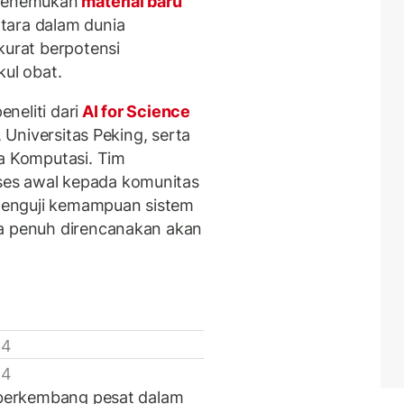
 menemukan
material baru
tara dalam dunia
kurat berpotensi
ul obat.
neliti dari
AI for Science
, Universitas Peking, serta
ka Komputasi. Tim
es awal kepada komunitas
i menguji kemampuan sistem
ka penuh direncanakan akan
 4
 4
h berkembang pesat dalam