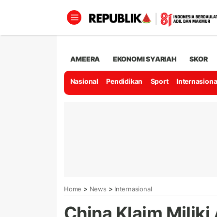
AMEERA
EKONOMI SYARIAH
SKOR
Nasional
Pendidikan
Sport
Internasiona
>
>
Home
News
Internasional
China Klaim Miliki