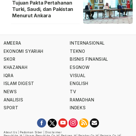
Tujuan Pakta Pertahanan
Turki, Saudi, dan Pakistan
Menurut Ankara
AMEERA
INTERNASIONAL
EKONOMI SYARIAH
TEKNO
SKOR
BISNIS FINANSIAL
KHAZANAH
ESGNOW
IQRA
VISUAL
ISLAM DIGEST
ENGLISH
NEWS
TV
ANALISIS
RAMADHAN
SPORT
INDEKS
About Us
|
Pedoman Siber
|
Disclaimer
Republika.id
|
Ihram.republika.co.id
|
Retizen.id
|
Rejabar.co.id
|
Rejogja.co.id
|