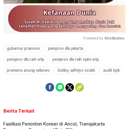
Powered by 
GliaStudios
gubernur pramono
pemprov dki jakarta
Mute
pemprov dki raih wtp
pemprov dki raih opini wtp
pramono anung wibowo
bobby adhityo rizaldi
audit bpk
Berita Terkait
Fasilitasi Penonton Konser di Ancol, Transjakarta