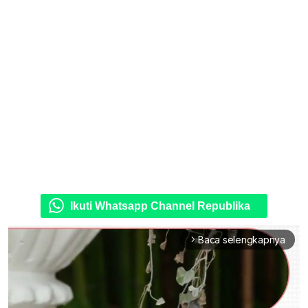
Ikuti Whatsapp Channel Republika
Baca selengkapnya
arrow_forward_ios