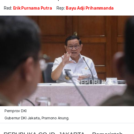
Red:
Erik Purnama Putra
Rep:
Bayu Adji Prihammanda
Pemprov DKI
Gubernur DKI Jakarta, Pramono Anung.