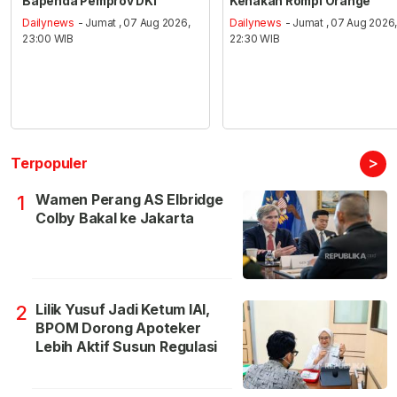
Bapenda Pemprov DKI
Kenakan Rompi Orange
Dailynews
- Jumat , 07 Aug 2026,
Dailynews
- Jumat , 07 Aug 2026
23:00 WIB
22:30 WIB
>
Terpopuler
Wamen Perang AS Elbridge
1
Colby Bakal ke Jakarta
Lilik Yusuf Jadi Ketum IAI,
2
BPOM Dorong Apoteker
Lebih Aktif Susun Regulasi