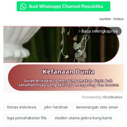
Ikuti Whatsapp Channel Republika
sumber : Antara
Baca selengkapnya
arrow_forward_ios
Powered by 
GliaStudios
timnas indonesia
john herdman
kemenangan atas oman
Mute
laga persahabatan fifa
stadion utama gelora bung karno