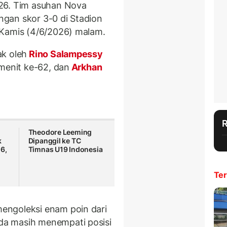
26. Tim asuhan Nova
ngan skor 3-0 di Stadion
 Kamis (4/6/2026) malam.
ak oleh
Rino Salampessy
 menit ke-62, dan
Arkhan
Theodore Leeming
k
Dipanggil ke TC
6,
Timnas U19 Indonesia
Ter
engoleksi enam poin dari
a masih menempati posisi