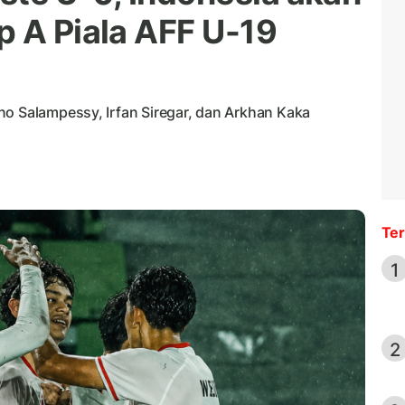
p A Piala AFF U-19
no Salampessy, Irfan Siregar, dan Arkhan Kaka
Ter
1
2