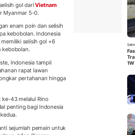
elisih gol dari
Vietnam
r Myanmar 5-0.
an enam poin dan selisih
npa kebobolan. Indonesia
emiliki selisih gol +6
Sabt
m kebobolan.
Fas
Tra
te, Indonesia tampil
1W
ahanan rapat lawan
ongkar pertahanan hingga
 ke-43 melalui Rino
al penting bagi Indonesia
 kedua.
nti sejumlah pemain untuk