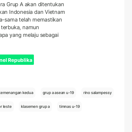
ra Grup A akan ditentukan
kan Indonesia dan Vietnam
ma-sama telah memastikan
p terbuka, namun
apa yang melaju sebagai
nel Republika
kemenangan kedua
grup a asean u-19
rino salampessy
r leste
klasemen grup a
timnas u-19