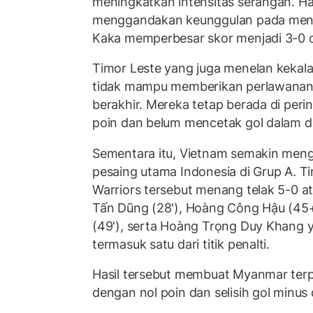
meningkatkan intensitas serangan. Has
menggandakan keunggulan pada meni
Kaka memperbesar skor menjadi 3-0 d
Timor Leste yang juga menelan kekala
tidak mampu memberikan perlawanan b
berakhir. Mereka tetap berada di peri
poin dan belum mencetak gol dalam d
Sementara itu, Vietnam semakin meng
pesaing utama Indonesia di Grup A. Ti
Warriors tersebut menang telak 5-0 a
Tấn Dũng (28'), Hoàng Công Hậu (45
(49'), serta Hoàng Trọng Duy Khang 
termasuk satu dari titik penalti.
Hasil tersebut membuat Myanmar terp
dengan nol poin dan selisih gol minus