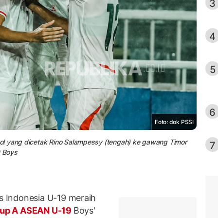
3
4
5
6
Foto: dok PSSI
ol yang dicetak Rino Salampessy (tengah) ke gawang Timor
7
 Boys
 Indonesia U-19 meraih
up A ASEAN U-19
Boys'