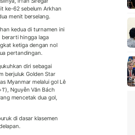
ilnya, Irfan Siregar
t ke-62 sebelum Arkhan
ua menit berselang.
han kedua di turnamen ini
erarti hingga laga
ngkat ketiga dengan nol
ua pertandingan.
ukuhkan diri sebagai
m berjuluk Golden Star
tas Myanmar melalui gol Lê
+1'), Nguyễn Văn Bách
yang mencetak dua gol,
uruk di dasar klasemen
 delapan.