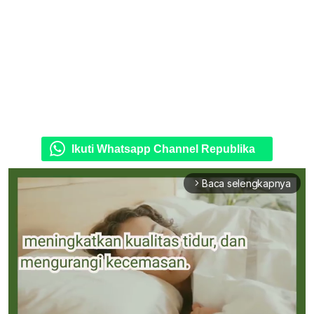
Ikuti Whatsapp Channel Republika
Baca selengkapnya
arrow_forward_ios