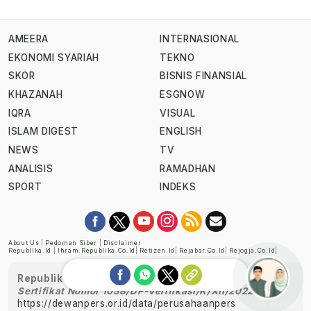
AMEERA
INTERNASIONAL
EKONOMI SYARIAH
TEKNO
SKOR
BISNIS FINANSIAL
KHAZANAH
ESGNOW
IQRA
VISUAL
ISLAM DIGEST
ENGLISH
NEWS
TV
ANALISIS
RAMADHAN
SPORT
INDEKS
About Us
|
Pedoman Siber
|
Disclaimer
Republika.id
|
Ihram.republika.co.id
|
Retizen.id
|
Rejabar.co.id
|
Rejogja.co.id
|
Republika telah diverifikasi oleh Dewan Pers
Sertifikat Nomor 1058/DP-Verifikasi/K/XII/2022
https://dewanpers.or.id/data/perusahaanpers
Ask me!