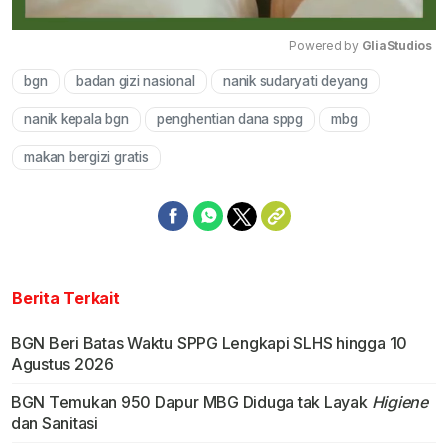
Powered by 
GliaStudios
bgn
badan gizi nasional
nanik sudaryati deyang
Mute
nanik kepala bgn
penghentian dana sppg
mbg
makan bergizi gratis
Berita Terkait
BGN Beri Batas Waktu SPPG Lengkapi SLHS hingga 10
Agustus 2026
BGN Temukan 950 Dapur MBG Diduga tak Layak
Higiene
dan Sanitasi