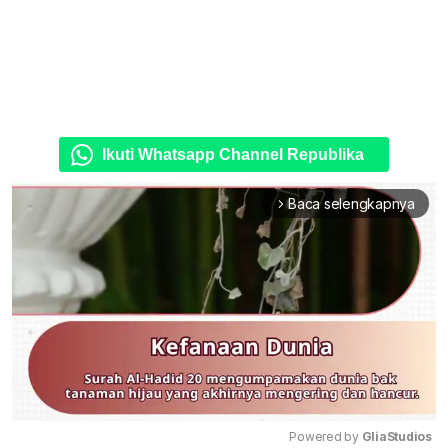
Ikuti Whatsapp Channel Republika
Baca selengkapnya
arrow_forward_ios
Powered by 
GliaStudios