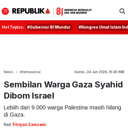
Hot Topics:
#Gubernur BI Mundur
#Kongres Umat Islam In
News
Internasional
Kamis , 04 Jun 2026, 16:29 WIB
Sembilan Warga Gaza Syahid
Dibom Israel
Lebiih dari 9.000 warga Palestina masih hilang
di Gaza.
Red:
Fitriyan Zamzami