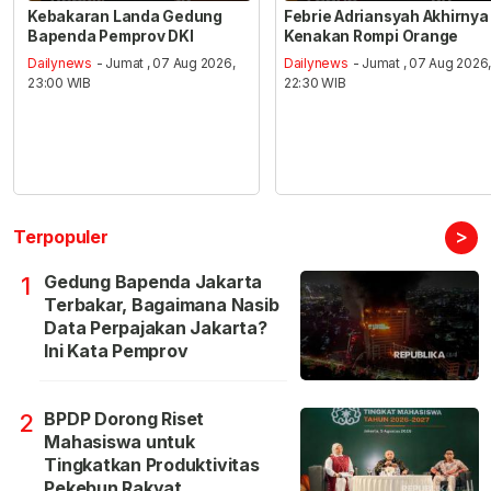
Kebakaran Landa Gedung
Febrie Adriansyah Akhirnya
Bapenda Pemprov DKI
Kenakan Rompi Orange
Dailynews
- Jumat , 07 Aug 2026,
Dailynews
- Jumat , 07 Aug 2026
23:00 WIB
22:30 WIB
>
Terpopuler
Gedung Bapenda Jakarta
1
Terbakar, Bagaimana Nasib
Data Perpajakan Jakarta?
Ini Kata Pemprov
BPDP Dorong Riset
2
Mahasiswa untuk
Tingkatkan Produktivitas
Pekebun Rakyat