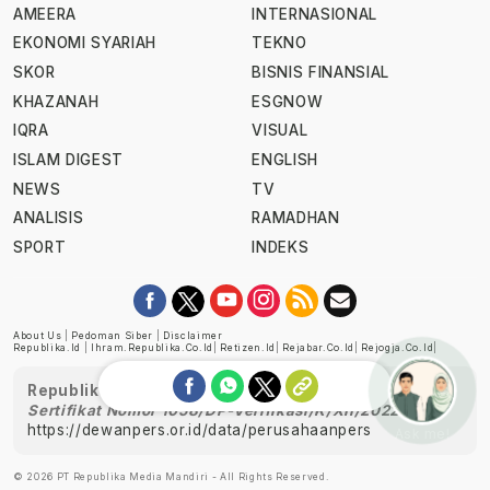
AMEERA
INTERNASIONAL
EKONOMI SYARIAH
TEKNO
SKOR
BISNIS FINANSIAL
KHAZANAH
ESGNOW
IQRA
VISUAL
ISLAM DIGEST
ENGLISH
NEWS
TV
ANALISIS
RAMADHAN
SPORT
INDEKS
About Us
|
Pedoman Siber
|
Disclaimer
Republika.id
|
Ihram.republika.co.id
|
Retizen.id
|
Rejabar.co.id
|
Rejogja.co.id
|
Republika telah diverifikasi oleh Dewan Pers
Sertifikat Nomor 1058/DP-Verifikasi/K/XII/2022
https://dewanpers.or.id/data/perusahaanpers
Ask me!
© 2026 PT Republika Media Mandiri - All Rights Reserved.