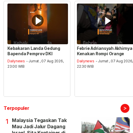
Kebakaran Landa Gedung
Febrie Adriansyah Akhirnya
Bapenda Pemprov DKI
Kenakan Rompi Orange
Dailynews
- Jumat , 07 Aug 2026,
Dailynews
- Jumat , 07 Aug 2026
23:00 WIB
22:30 WIB
>
Terpopuler
Malaysia Tegaskan Tak
1
Mau Jadi Jalur Dagang
Israel, Sita Kontainer di