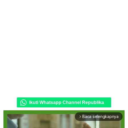
Ikuti Whatsapp Channel Republika
Baca selengkapnya
arrow_forward_ios