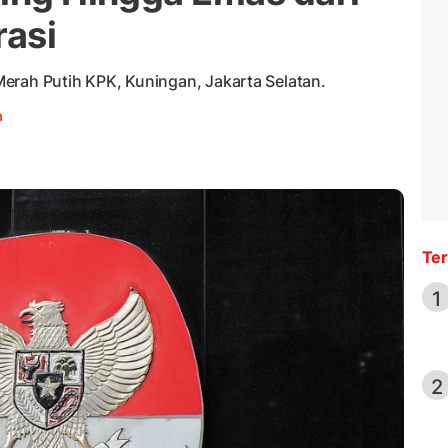
rasi
erah Putih KPK, Kuningan, Jakarta Selatan.
a
Ter
1
2