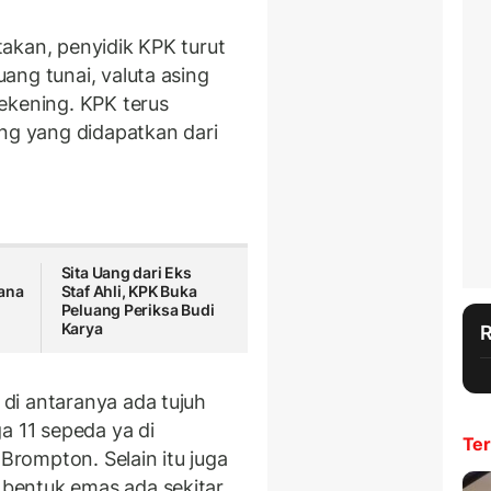
akan, penyidik KPK turut
ang tunai, valuta asing
ekening. KPK terus
ang yang didapatkan dari
Sita Uang dari Eks
ana
Staf Ahli, KPK Buka
Peluang Periksa Budi
Karya
di antaranya ada tujuh
a 11 sepeda ya di
Ter
rompton. Selain itu juga
bentuk emas ada sekitar