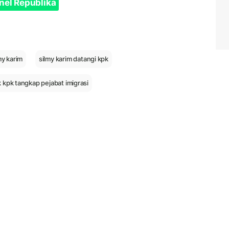
nel Republika
my karim
silmy karim datangi kpk
 kpk tangkap pejabat imigrasi