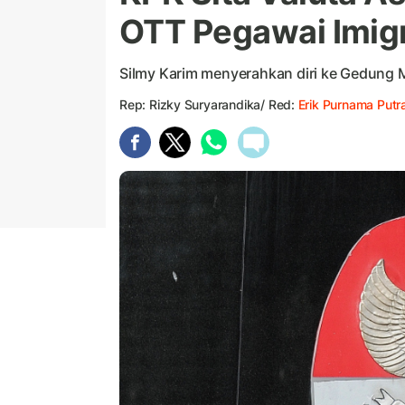
OTT Pegawai Imig
Silmy Karim menyerahkan diri ke Gedung M
Rep: Rizky Suryarandika/ Red:
Erik Purnama Putr