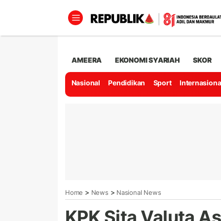
AMEERA
EKONOMI SYARIAH
SKOR
Nasional
Pendidikan
Sport
Internasiona
>
>
Home
News
Nasional News
KPK Sita Valuta A