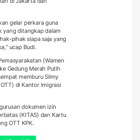
kan di Jakarta dan
an gelar perkara guna
k yang ditangkap dalam
hak-pihak siapa saja yang
a," ucap Budi.
dan Pemasyarakatan (Wamen
 ke Gedung Merah Putih
 sempat memburu Silmy
OTT) di Kantor Imigrasi
engurusan dokumen izin
Terbatas (KITAS) dan Kartu
jung OTT KPK.