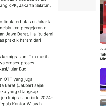
uang KPK, Jakarta Selatan,
n tidak terbatas di Jakarta
 melakukan pengejaran di
an Jawa Barat. Hal itu demi
s praktik haram dari
Kami
Tak
s keimigrasian. Tim masih
Min
nya proses-proses
asi," ujar Budi.
am OTT yang juga
ta Barat (Jakbar) sejak
reka yang ditangkap
rjen Imigrasi periode 2024-
pala Kantor Wilayah