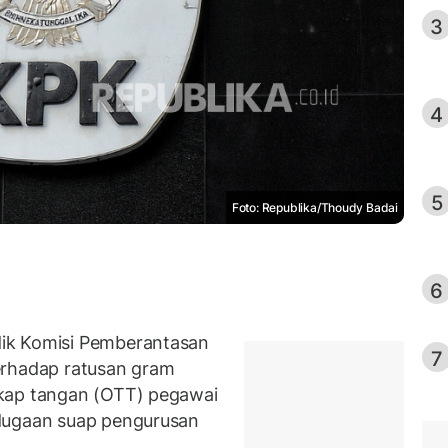
3
4
5
Foto: Republika/Thoudy Badai
6
ik Komisi Pemberantasan
7
erhadap ratusan gram
gkap tangan (OTT) pegawai
 dugaan suap pengurusan