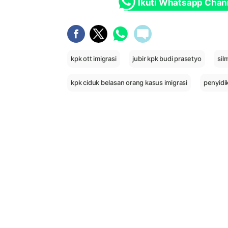
Ikuti Whatsapp Chan
kpk ott imigrasi
jubir kpk budi prasetyo
sil
kpk ciduk belasan orang kasus imigrasi
penyidik