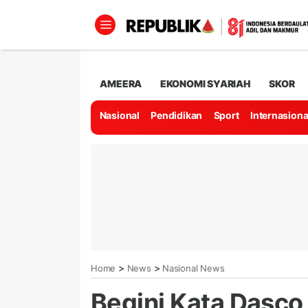
AMEERA
EKONOMI SYARIAH
SKOR
Nasional
Pendidikan
Sport
Internasiona
>
>
Home
News
Nasional News
Begini Kata Dasco