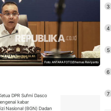
3
4
5
Foto: ANTARA FOTO/Dhemas Reviyanto
6
7
Ketua DPR Sufmi Dasco
ngenai kabar
zi Nasional (BGN) Dadan