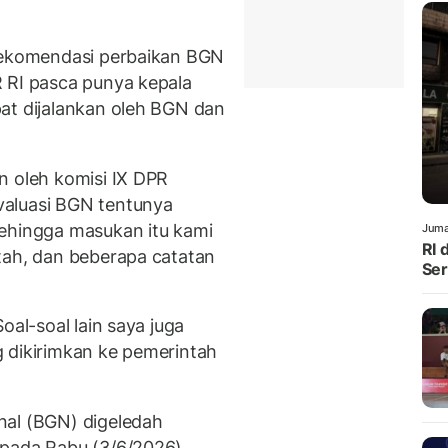
 rekomendasi perbaikan BGN
 RI pasca punya kepala
at dijalankan oleh BGN dan
n oleh komisi IX DPR
valuasi BGN tentunya
sehingga masukan itu kami
Juma
RI 
tah, dan beberapa catatan
Ser
oal-soal lain saya juga
 dikirimkan ke pemerintah
nal (BGN) digeledah
 pada Rabu (3/6/2026).