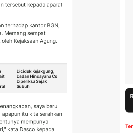
n tersebut kepada aparat
n terhadap kantor BGN,
a. Memang sempat
 oleh Kejaksaan Agung.
a
Diciduk Kejakgung,
ait
Dadan Hindayana Cs
Diperiksa Sejak
ral
Subuh
penangkapan, saya baru
 apapun itu kita serahkan
tentunya mempunyai
Ter
i," kata Dasco kepada