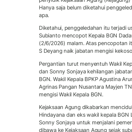
Hanya saja belum diketahui penggele
apa.
Diketahui, penggeledahan itu terjadi 
Subianto mencopot Kepala BGN Dada
(2/6/2026) malam. Atas pencopotan it
S Deyang naik jabatan mengisi kekos
Pergantian turut menyentuh Wakil K
dan Sonny Sonjaya kehilangan jabatan
BGN. Wakil Kepala BPKP Agustina Arum
Agrinas Pangan Nusantara Mayjen TNI 
mengisi Wakil Kepala BGN.
Kejaksaan Agung dikabarkan mencidu
Hindayana dan eks wakil kepala BGN
Sonny Sonjaya untuk menjalani pemer
dibawa ke Kejaksaan Agung sejak subuh