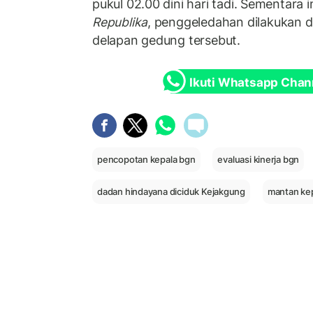
pukul 02.00 dini hari tadi. Sementara 
Republika
, penggeledahan dilakukan di 
delapan gedung tersebut.
Ikuti Whatsapp Chan
pencopotan kepala bgn
evaluasi kinerja bgn
dadan hindayana diciduk Kejakgung
mantan kep