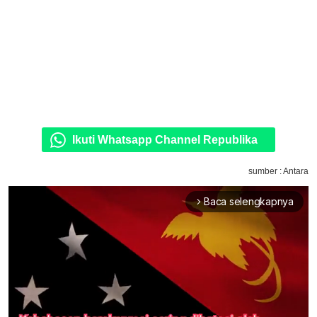
Ikuti Whatsapp Channel Republika
sumber : Antara
Baca selengkapnya
arrow_forward_ios