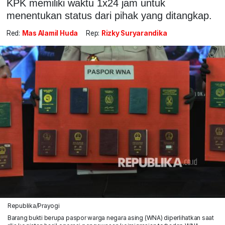
KPK memiliki waktu 1x24 jam untuk
menentukan status dari pihak yang ditangkap.
Red:
Mas Alamil Huda
Rep:
Rizky Suryarandika
Republika/Prayogi
Barang bukti berupa paspor warga negara asing (WNA) diperlihatkan saat