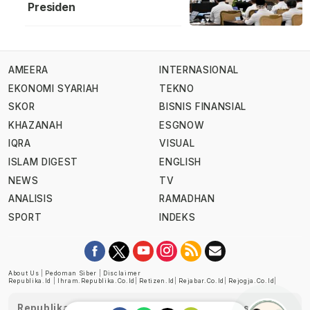
Presiden
AMEERA
INTERNASIONAL
EKONOMI SYARIAH
TEKNO
SKOR
BISNIS FINANSIAL
KHAZANAH
ESGNOW
IQRA
VISUAL
ISLAM DIGEST
ENGLISH
NEWS
TV
ANALISIS
RAMADHAN
SPORT
INDEKS
About Us
|
Pedoman Siber
|
Disclaimer
Republika.id
|
Ihram.republika.co.id
|
Retizen.id
|
Rejabar.co.id
|
Rejogja.co.id
|
Republika telah diverifikasi oleh Dewan Pers