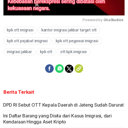
Powered by 
GliaStudios
kpk ott imigrasi
kantor imigrasi jakbar target ott
Mute
kpk ott pejabat imigrasi
kpk ott pegawai imigrasi
imigrasi jakbar
kpk ott
ott kpk imigrasi
Berita Terkait
DPD RI Sebut OTT Kepala Daerah di Jateng Sudah Darurat
Ini Daftar Barang yang Disita dari Kasus Imigrasi, dari
Kendaraan Hingga Aset Kripto