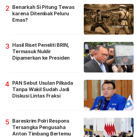
Benarkah Si Pitung Tewas
2
karena Ditembak Peluru
Emas?
Hasil Riset Peneliti BRIN,
3
Termasuk Nuklir
Dipamerkan ke Presiden
PAN Sebut Usulan Pilkada
4
Tanpa Wakil Sudah Jadi
Diskusi Lintas Fraksi
Bareskrim Polri Respons
5
Tersangka Pengusaha
Anton Timbang Bertemu