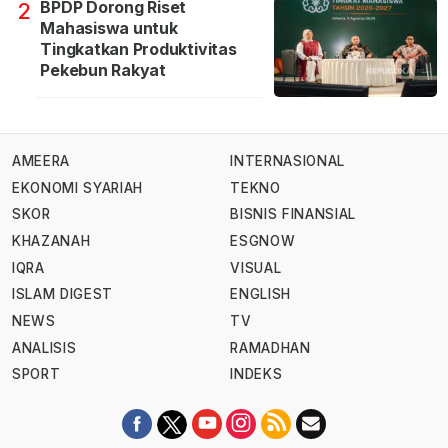
BPDP Dorong Riset
2
Mahasiswa untuk
Tingkatkan Produktivitas
Pekebun Rakyat
AMEERA
INTERNASIONAL
EKONOMI SYARIAH
TEKNO
SKOR
BISNIS FINANSIAL
KHAZANAH
ESGNOW
IQRA
VISUAL
ISLAM DIGEST
ENGLISH
NEWS
TV
ANALISIS
RAMADHAN
SPORT
INDEKS