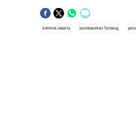
kriminal Jakarta
pembacokan Tomang
penc