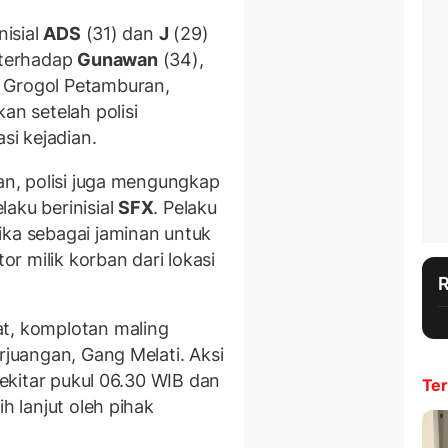
nisial
ADS
(31) dan
J
(29)
 terhadap
Gunawan
(34),
 Grogol Petamburan,
an setelah polisi
si kejadian.
tan, polisi juga mengungkap
aku berinisial
SFX
. Pelaku
ika sebagai jaminan untuk
r milik korban dari lokasi
at, komplotan maling
rjuangan, Gang Melati. Aksi
 sekitar pukul 06.30 WIB dan
Ter
h lanjut oleh pihak