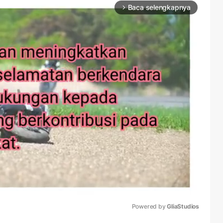
Baca selengkapnya
arrow_forward_ios
Powered by 
GliaStudios