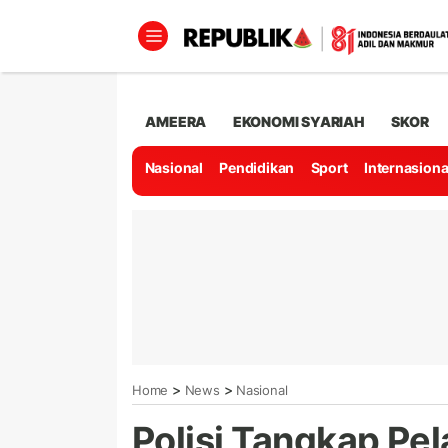
AMEERA
EKONOMI SYARIAH
SKOR
Nasional
Pendidikan
Sport
Internasiona
>
>
Home
News
Nasional
Polisi Tangkap P