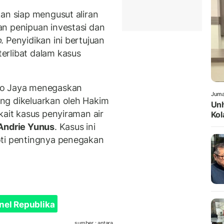
n siap mengusut aliran
n penipuan investasi dan
p
. Penyidikan ini bertujuan
erlibat dalam kasus
ro Jaya menegaskan
Juma
ng dikeluarkan oleh Hakim
Unh
kait kasus penyiraman air
Ko
Andrie Yunus
. Kasus ini
oti pentingnya penegakan
nel Republika
sumber : antara