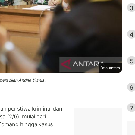
3
4
5
Foto: antara
peradilan Andrie Yunus.
6
7
ah peristiwa kriminal dan
a (2/6), mulai dari
Tomang hingga kasus