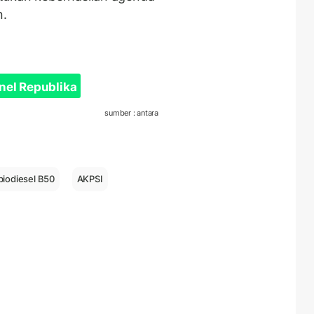
n.
nel Republika
sumber : antara
biodiesel B50
AKPSI