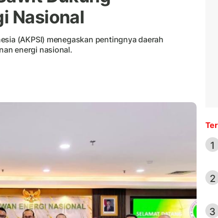
i Nasional
nesia (AKPSI) menegaskan pentingnya daerah
an energi nasional.
Ter
1
2
3