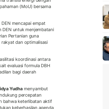
a transisi energi dengan
epahaman (MoU) bersama
an DEN mencapai empat
n DEN untuk menjembatani
rian Pertanian guna
akyat dan optimalisasi
litasi koordinasi antara
ait evaluasi formula DBH
adilan bagi daerah
idya Yudha
menyambut
endukung percepatan
n bahwa keterlibatan aktif
tukan keberhasilan agenda