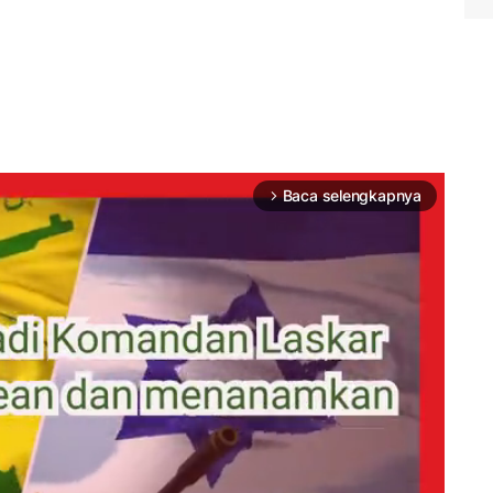
Baca selengkapnya
arrow_forward_ios