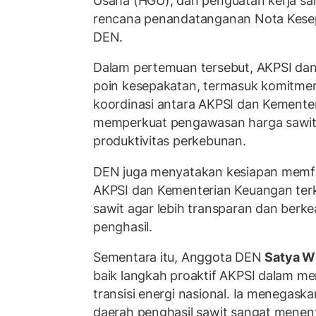
Usaha (HGU), dan penguatan kerja sam
rencana penandatanganan Nota Kes
DEN.
Dalam pertemuan tersebut, AKPSI d
poin kesepakatan, termasuk komitme
koordinasi antara AKPSI dan Kemente
memperkuat pengawasan harga sawit r
produktivitas perkebunan.
DEN juga menyatakan kesiapan memfasi
AKPSI dan Kementerian Keuangan terk
sawit agar lebih transparan dan berke
penghasil.
Sementara itu, Anggota DEN
Satya W
baik langkah proaktif AKPSI dalam m
transisi energi nasional. Ia menegaska
daerah penghasil sawit sangat menen