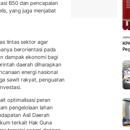
tasi B50 dan pencapaian
elis, yang juga menjabat
Juma
s lintas sektor agar
KPK
Peg
 hanya berorientasi pada
kan dampak ekonomi bagi
erintah daerah diharapkan
ncanaan energi nasional
ga sawit rakyat, penguatan
investasi.
it optimalisasi peran
lam pengelolaan lahan
ndapatan Asli Daerah
ukum terkait Hak Guna