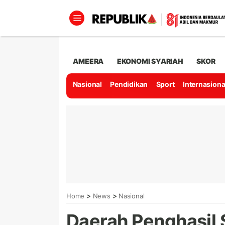
AMEERA
EKONOMI SYARIAH
SKOR
Nasional
Pendidikan
Sport
Internasiona
>
>
Home
News
Nasional
Daerah Penghasil