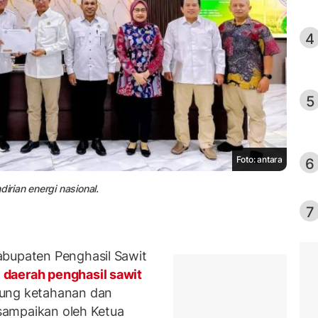
4
5
Foto: antara
6
rian energi nasional.
7
abupaten Penghasil Sawit
a
daerah penghasil sawit
kung ketahanan dan
isampaikan oleh Ketua