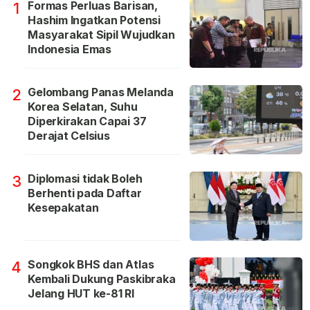
Formas Perluas Barisan,
1
Hashim Ingatkan Potensi
Masyarakat Sipil Wujudkan
Indonesia Emas
Gelombang Panas Melanda
2
Korea Selatan, Suhu
Diperkirakan Capai 37
Derajat Celsius
Diplomasi tidak Boleh
3
Berhenti pada Daftar
Kesepakatan
Songkok BHS dan Atlas
4
Kembali Dukung Paskibraka
Jelang HUT ke-81 RI