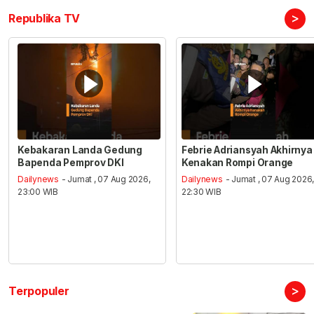
>
Republika TV
Kebakaran Landa Gedung
Febrie Adriansyah Akhirnya
Bapenda Pemprov DKI
Kenakan Rompi Orange
Dailynews
- Jumat , 07 Aug 2026,
Dailynews
- Jumat , 07 Aug 2026
23:00 WIB
22:30 WIB
>
Terpopuler