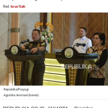
Red:
Israr Itah
Republika/Prayogi
Agustina Arumsari (kanan).