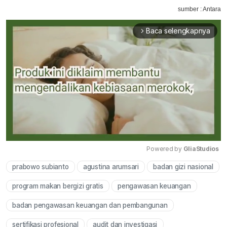
sumber : Antara
Baca selengkapnya
arrow_forward_ios
Powered by 
GliaStudios
prabowo subianto
agustina arumsari
badan gizi nasional
Mute
program makan bergizi gratis
pengawasan keuangan
badan pengawasan keuangan dan pembangunan
sertifikasi profesional
audit dan investigasi