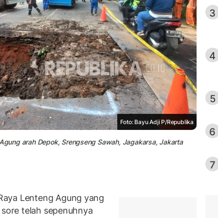
3
4
5
Foto: Bayu Adji P/Republika
6
g Agung arah Depok, Srengseng Sawah, Jagakarsa, Jakarta
7
Raya Lenteng Agung yang
) sore telah sepenuhnya