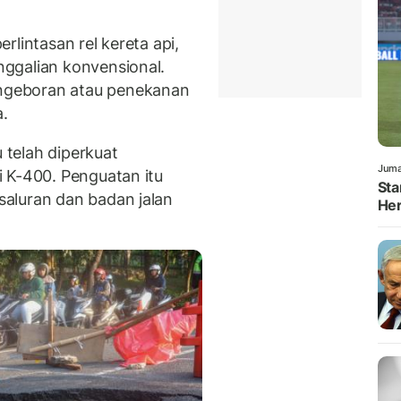
rlintasan rel kereta api,
ggalian konvensional.
ngeboran atau penekanan
a.
u telah diperkuat
Juma
 K-400. Penguatan itu
Sta
aluran dan badan jalan
Her