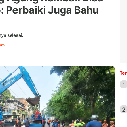
o: Perbaiki Juga Bahu
ya selesai.
ami
Ter
1
2