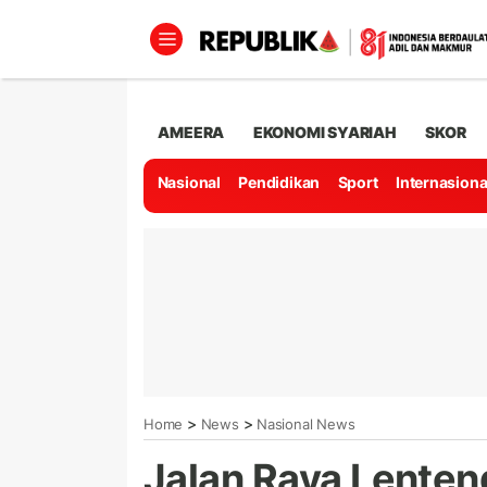
AMEERA
EKONOMI SYARIAH
SKOR
Nasional
Pendidikan
Sport
Internasiona
>
>
Home
News
Nasional News
Jalan Raya Lenten