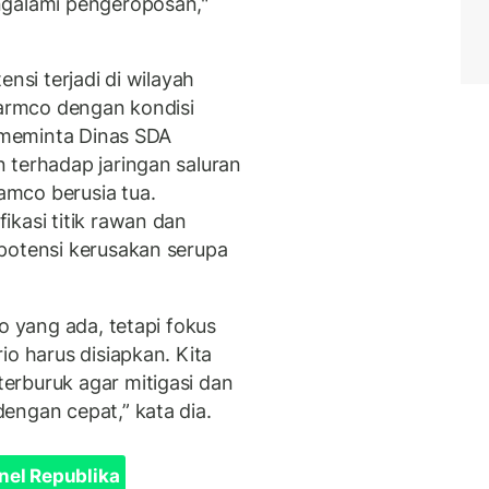
ngalami pengeroposan,"
nsi terjadi di wilayah
 armco dengan kondisi
a meminta Dinas SDA
 terhadap jaringan saluran
mco berusia tua.
ikasi titik rawan dan
potensi kerusakan serupa
o yang ada, tetapi fokus
io harus disiapkan. Kita
erburuk agar mitigasi dan
engan cepat,” kata dia.
nel Republika