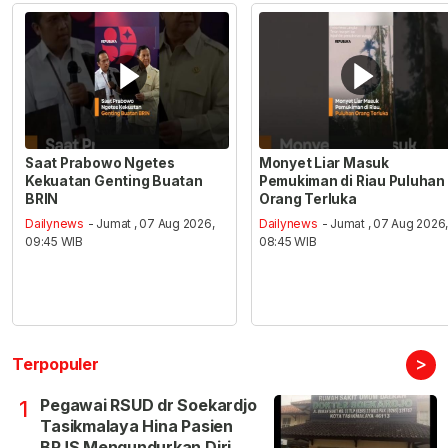
Saat Prabowo Ngetes
Monyet Liar Masuk
Kekuatan Genting Buatan
Pemukiman di Riau Puluhan
BRIN
Orang Terluka
Dailynews
- Jumat , 07 Aug 2026,
Dailynews
- Jumat , 07 Aug 2026
09:45 WIB
08:45 WIB
>
Terpopuler
Pegawai RSUD dr Soekardjo
1
Tasikmalaya Hina Pasien
BPJS Mengundurkan Diri