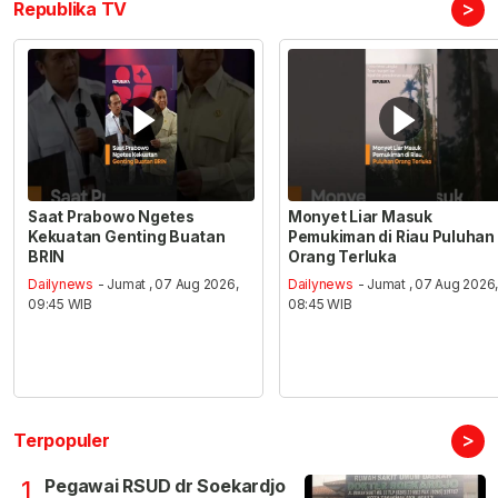
>
Republika TV
Saat Prabowo Ngetes
Monyet Liar Masuk
Kekuatan Genting Buatan
Pemukiman di Riau Puluhan
BRIN
Orang Terluka
Dailynews
- Jumat , 07 Aug 2026,
Dailynews
- Jumat , 07 Aug 2026
09:45 WIB
08:45 WIB
>
Terpopuler
Pegawai RSUD dr Soekardjo
1