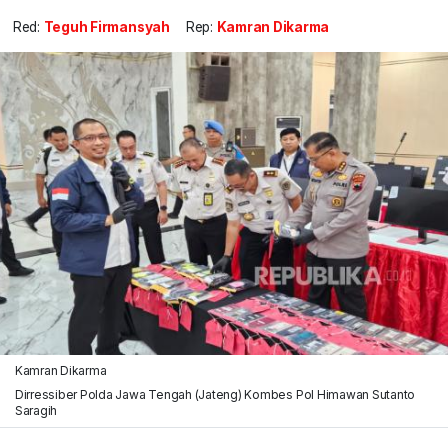
Red:
Teguh Firmansyah
Rep:
Kamran Dikarma
Kamran Dikarma
Dirressiber Polda Jawa Tengah (Jateng) Kombes Pol Himawan Sutanto
Saragih