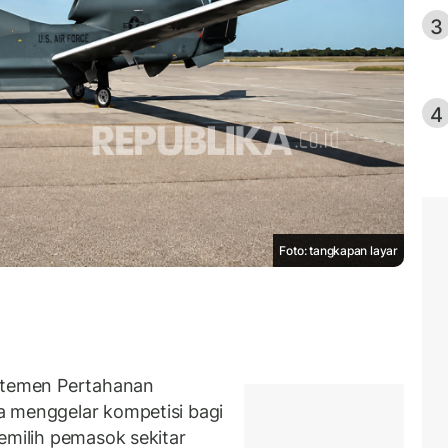
3
4
Foto: tangkapan layar
temen Pertahanan
a menggelar kompetisi bagi
emilih pemasok sekitar