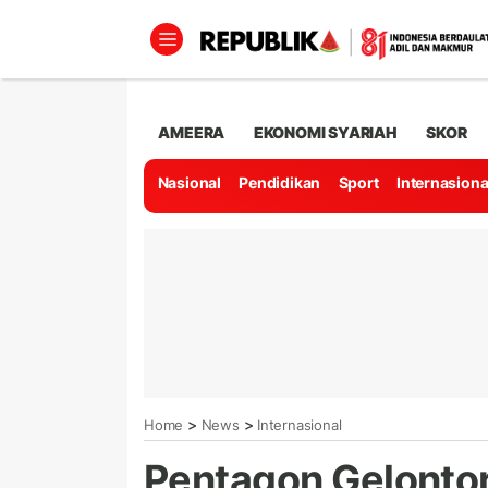
AMEERA
EKONOMI SYARIAH
SKOR
Nasional
Pendidikan
Sport
Internasiona
>
>
Home
News
Internasional
Pentagon Gelontor