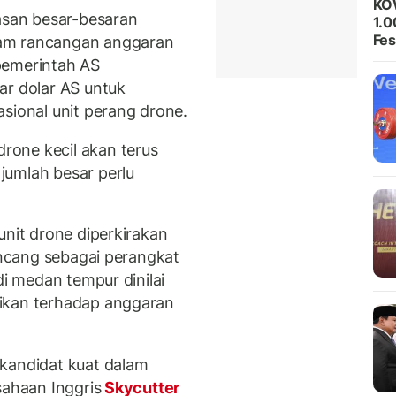
KO
uasan besar-besaran
1.0
Fes
am rancangan anggaran
pemerintah AS
ar dolar AS untuk
onal unit perang drone.
one kecil akan terus
jumlah besar perlu
unit drone diperkirakan
rancang sebagai perangkat
di medan tempur dinilai
ikan terhadap anggaran
 kandidat kuat dalam
sahaan Inggris
Skycutter