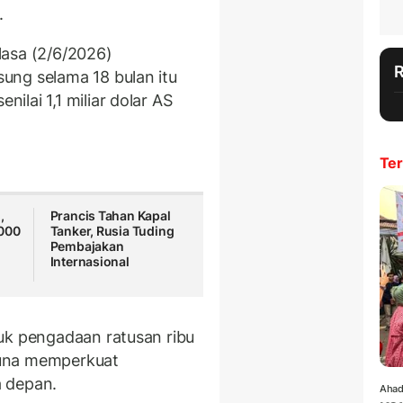
.
asa (2/6/2026)
ung selama 18 bulan itu
lai 1,1 miliar dolar AS
Ter
,
Prancis Tahan Kapal
.000
Tanker, Rusia Tuding
Pembajakan
Internasional
uk pengadaan ratusan ribu
guna memperkuat
 depan.
Ahad