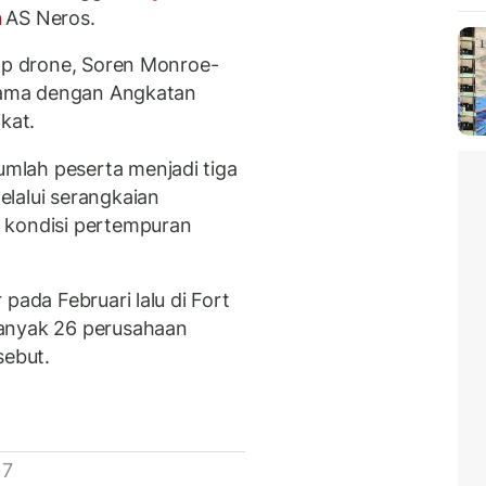
n
AS Neros.
lap drone, Soren Monroe-
 sama dengan Angkatan
kat.
mlah peserta menjadi tiga
lalui serangkaian
 kondisi pertempuran
pada Februari lalu di Fort
banyak 26 perusahaan
sebut.
 7