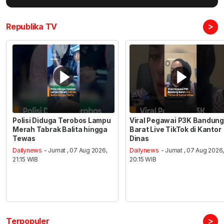
>
Republika TV
Polisi Diduga Terobos Lampu
Viral Pegawai P3K Bandung
Merah Tabrak Balita hingga
Barat Live TikTok di Kantor
Tewas
Dinas
Dailynews
- Jumat , 07 Aug 2026,
Dailynews
- Jumat , 07 Aug 2026
21:15 WIB
20:15 WIB
>
Terpopuler