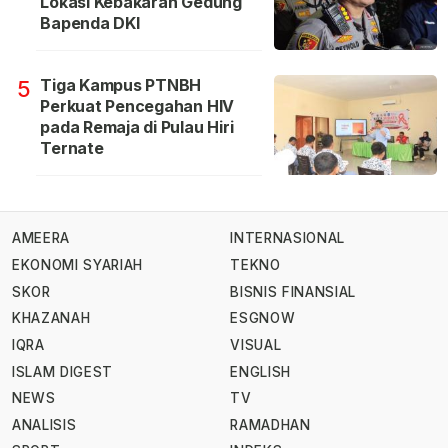
Lokasi Kebakaran Gedung
Bapenda DKI
Tiga Kampus PTNBH
5
Perkuat Pencegahan HIV
pada Remaja di Pulau Hiri
Ternate
AMEERA
INTERNASIONAL
EKONOMI SYARIAH
TEKNO
SKOR
BISNIS FINANSIAL
KHAZANAH
ESGNOW
IQRA
VISUAL
ISLAM DIGEST
ENGLISH
NEWS
TV
ANALISIS
RAMADHAN