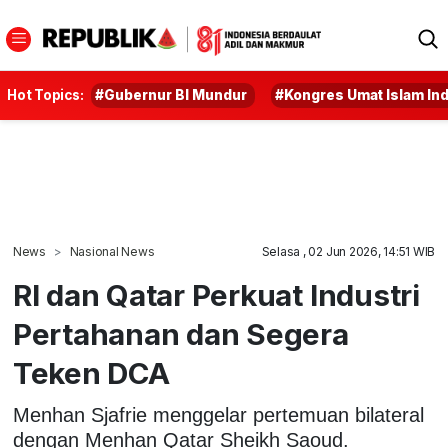
Hot Topics:
#Gubernur BI Mundur
#Kongres Umat Islam In
News
Nasional News
Selasa , 02 Jun 2026, 14:51 WIB
RI dan Qatar Perkuat Industri
Pertahanan dan Segera
Teken DCA
Menhan Sjafrie menggelar pertemuan bilateral
dengan Menhan Qatar Sheikh Saoud.