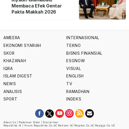
Membaca Efek Gentar
Pakta Makkah 2026
AMEERA
INTERNASIONAL
EKONOMI SYARIAH
TEKNO
SKOR
BISNIS FINANSIAL
KHAZANAH
ESGNOW
IQRA
VISUAL
ISLAM DIGEST
ENGLISH
NEWS
TV
ANALISIS
RAMADHAN
SPORT
INDEKS
About Us
|
Pedoman Siber
|
Disclaimer
Republika.id
|
Ihram.republika.co.id
|
Retizen.id
|
Rejabar.co.id
|
Rejogja.co.id
|