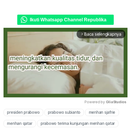
Ikuti Whatsapp Channel Republika
Baca selengkapnya
arrow_forward_ios
Powered by 
GliaStudios
presiden prabowo
prabowo subianto
menhan sjafrie
Mute
menhan qatar
prabowo terima kunjungan menhan qatar