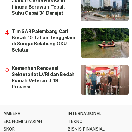
Jumat: Cerah Berawan
hingga Berawan Tebal,
Suhu Capai 34 Derajat
Tim SAR Palembang Cari
4
Bocah 10 Tahun Tenggelam
di Sungai Selabung OKU
Selatan
Kemenhan Renovasi
5
Sekretariat LVRI dan Bedah
Rumah Veteran di 19
Provinsi
AMEERA
INTERNASIONAL
EKONOMI SYARIAH
TEKNO
SKOR
BISNIS FINANSIAL