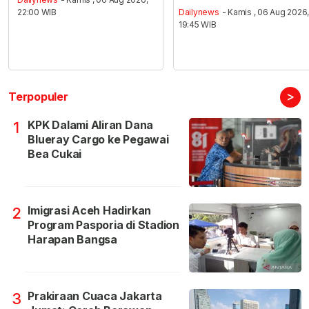
22:00 WIB
Dailynews
- Kamis , 06 Aug 2026
19:45 WIB
>
Terpopuler
KPK Dalami Aliran Dana
1
Blueray Cargo ke Pegawai
Bea Cukai
Imigrasi Aceh Hadirkan
2
Program Pasporia di Stadion
Harapan Bangsa
Prakiraan Cuaca Jakarta
3