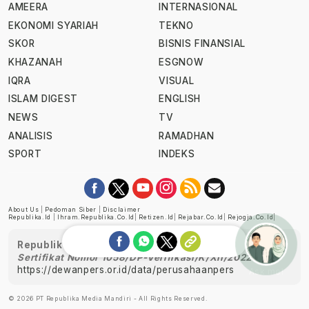
AMEERA
INTERNASIONAL
EKONOMI SYARIAH
TEKNO
SKOR
BISNIS FINANSIAL
KHAZANAH
ESGNOW
IQRA
VISUAL
ISLAM DIGEST
ENGLISH
NEWS
TV
ANALISIS
RAMADHAN
SPORT
INDEKS
About Us
|
Pedoman Siber
|
Disclaimer
Republika.id
|
Ihram.republika.co.id
|
Retizen.id
|
Rejabar.co.id
|
Rejogja.co.id
|
Republika telah diverifikasi oleh Dewan Pers
Sertifikat Nomor 1058/DP-Verifikasi/K/XII/2022
https://dewanpers.or.id/data/perusahaanpers
Ask me!
© 2026 PT Republika Media Mandiri - All Rights Reserved.