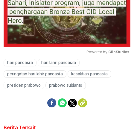
Powered by 
GliaStudios
hari pancasila
hari lahir pancasila
Mute
peringatan hari lahir pancasila
kesaktian pancasila
presiden prabowo
prabowo subianto
Berita Terkait