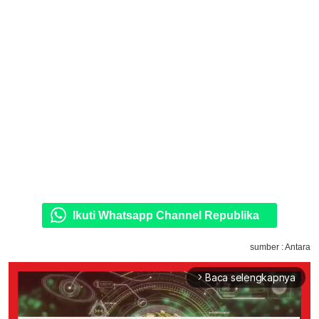
Ikuti Whatsapp Channel Republika
sumber : Antara
Baca selengkapnya
arrow_forward_ios