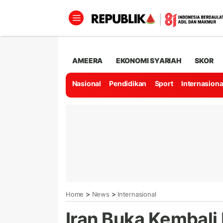
AMEERA
EKONOMI SYARIAH
SKOR
Nasional
Pendidikan
Sport
Internasiona
>
>
Home
News
Internasional
Iran Buka Kembali