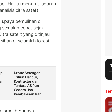
el. Hal itu menurut laporan
alisis citra satelit.
 upaya pemulihan di
g semakin cepat sejak
tra satelit yang ditinjau
ihan di sejumlah lokasi
ap
Drone Setengah
Triliun Hancur,
an
Kontraktor dan
Tentara AS Pun
Cedera Usai
Ter
Pembalasan Iran
 Israel berupaya