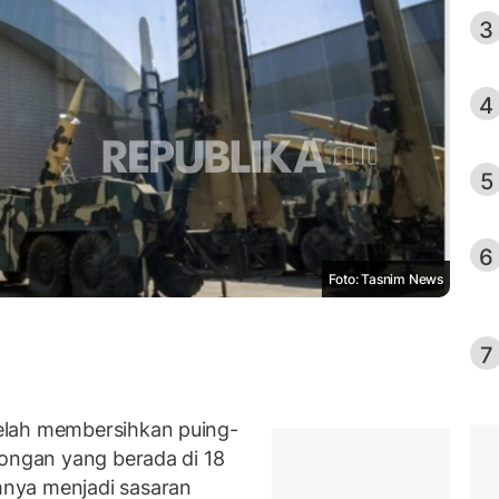
3
4
5
6
Foto: Tasnim News
7
elah membersihkan puing-
wongan yang berada di 18
nya menjadi sasaran