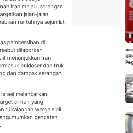
nah Iran melalui serangan
argetkan jalan-jalan
ebabkan runtuhnya sejumlah
itas pembersihan di
sebut dilaporkan
Juma
KPK
elit menunjukkan Iran
Peg
rmasuk buldoser dan truk
ing dan dampak serangan
 Israel melancarkan
rget di Iran yang
 di kalangan warga sipil.
mengumumkan gencatan
.