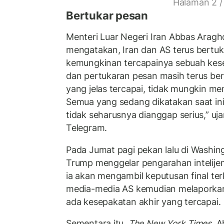
Halaman 2 /
Bertukar pesan
Menteri Luar Negeri Iran Abbas Aragh
mengatakan, Iran dan AS terus bertuk
kemungkinan tercapainya sebuah ke
dan pertukaran pesan masih terus ber
yang jelas tercapai, tidak mungkin me
Semua yang sedang dikatakan saat ini
tidak seharusnya dianggap serius,” uja
Telegram.
Pada Jumat pagi pekan lalu di Washin
Trump menggelar pengarahan intelij
ia akan mengambil keputusan final terk
media-media AS kemudian melaporka
ada kesepakatan akhir yang tercapai.
Sementara itu,
The New York Times
, 