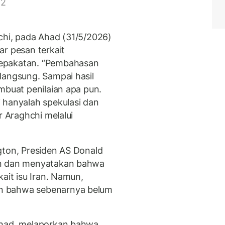
 2
chi, pada Ahad (31/5/2026)
ar pesan terkait
sepakatan. “Pembahasan
langsung. Sampai hasil
mbuat penilaian apa pun.
 hanyalah spekulasi dan
r Araghchi melalui
gton, Presiden AS Donald
en dan menyatakan bahwa
ait isu Iran. Namun,
n bahwa sebenarnya belum
Ahad, melaporkan bahwa