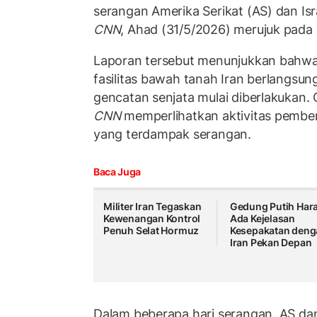
serangan Amerika Serikat (AS) dan Isra
CNN
, Ahad (31/5/2026) merujuk pada an
Laporan tersebut menunjukkan bahwa
fasilitas bawah tanah Iran berlangsun
gencatan senjata mulai diberlakukan. Ci
CNN
memperlihatkan aktivitas pembers
yang terdampak serangan.
Baca Juga
Militer Iran Tegaskan
Gedung Putih Har
Kewenangan Kontrol
Ada Kejelasan
Penuh Selat Hormuz
Kesepakatan deng
Iran Pekan Depan
Dalam beberapa hari serangan, AS dan