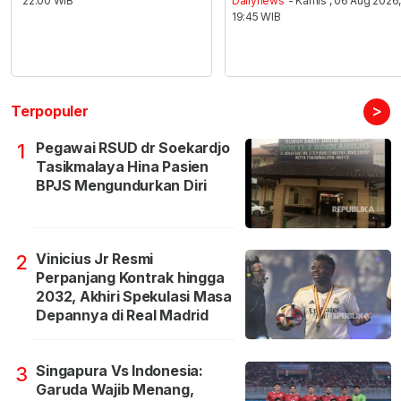
22:00 WIB
Dailynews
- Kamis , 06 Aug 2026
19:45 WIB
>
Terpopuler
Pegawai RSUD dr Soekardjo
1
Tasikmalaya Hina Pasien
BPJS Mengundurkan Diri
Vinicius Jr Resmi
2
Perpanjang Kontrak hingga
2032, Akhiri Spekulasi Masa
Depannya di Real Madrid
Singapura Vs Indonesia:
3
Garuda Wajib Menang,