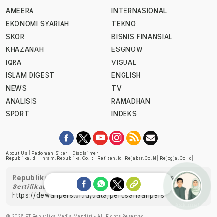
AMEERA
INTERNASIONAL
EKONOMI SYARIAH
TEKNO
SKOR
BISNIS FINANSIAL
KHAZANAH
ESGNOW
IQRA
VISUAL
ISLAM DIGEST
ENGLISH
NEWS
TV
ANALISIS
RAMADHAN
SPORT
INDEKS
About Us
|
Pedoman Siber
|
Disclaimer
Republika.id
|
Ihram.republika.co.id
|
Retizen.id
|
Rejabar.co.id
|
Rejogja.co.id
|
Republika telah diverifikasi oleh Dewan Pers
Sertifikat Nomor 1058/DP-Verifikasi/K/XII/2022
https://dewanpers.or.id/data/perusahaanpers
Ask me!
© 2026 PT Republika Media Mandiri - All Rights Reserved.