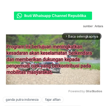
Ikuti Whatsapp Channel Republika
sumber : Antara
Baca selengkapnya
arrow_forward_ios
Powered by 
GliaStudios
ganda putra indonesia
fajar alfian
Mute