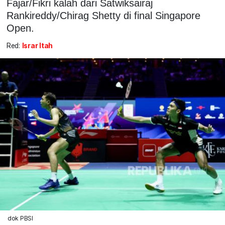
Fajar/Fikri kalah dari Satwiksairaj
Rankireddy/Chirag Shetty di final Singapore
Open.
Red:
Israr Itah
dok PBSI