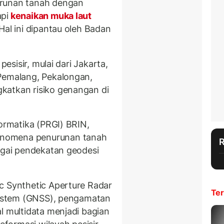
urunan tanah dengan
pi
kenaikan muka laut
Hal ini dipantau oleh Badan
pesisir, mulai dari Jakarta,
 Pemalang, Pekalongan,
katkan risiko genangan di
formatika (PRGI) BRIN,
enomena penurunan tanah
agai pendekatan geodesi
c Synthetic Aperture Radar
Ter
 System (GNSS), pengamatan
l multidata menjadi bagian