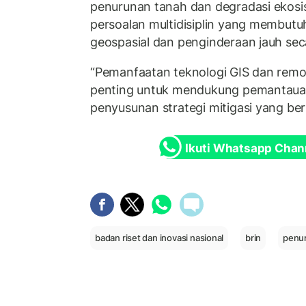
penurunan tanah dan degradasi ekosi
persoalan multidisiplin yang membutu
geospasial dan penginderaan jauh sec
“Pemanfaatan teknologi GIS dan remo
penting untuk mendukung pemantauan,
penyusunan strategi mitigasi yang berb
Ikuti Whatsapp Chan
badan riset dan inovasi nasional
brin
penu