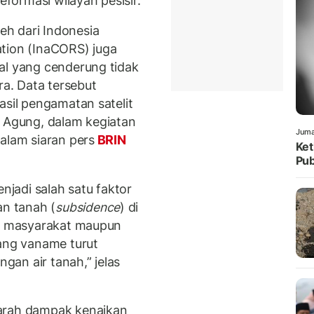
ormasi wilayah pesisir.
h dari Indonesia
tion (InaCORS) juga
al yang cenderung tidak
ra. Data tersebut
asil pengamatan satelit
a Agung, dalam kegiatan
Juma
alam siaran pers
BRIN
Ket
Pub
enjadi salah satu faktor
n tanah (
subsidence
) di
ih masyarakat maupun
dang vaname turut
an air tanah,” jelas
parah dampak kenaikan