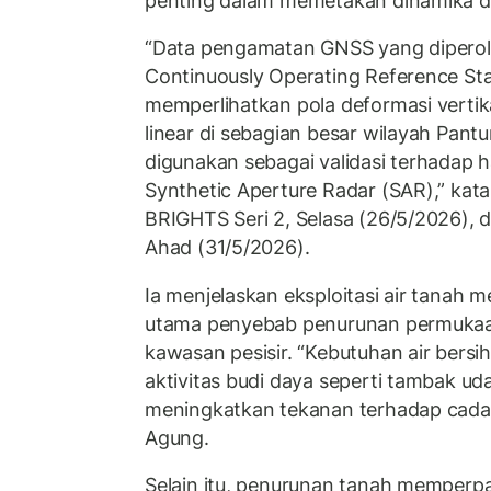
penting dalam memetakan dinamika def
“Data pengamatan GNSS yang diperole
Continuously Operating Reference Sta
memperlihatkan pola deformasi vertik
linear di sebagian besar wilayah Pantu
digunakan sebagai validasi terhadap h
Synthetic Aperture Radar (SAR),” kat
BRIGHTS Seri 2, Selasa (26/5/2026), d
Ahad (31/5/2026).
Ia menjelaskan eksploitasi air tanah m
utama penyebab penurunan permukaa
kawasan pesisir. “Kebutuhan air bers
aktivitas budi daya seperti tambak u
meningkatkan tekanan terhadap cadang
Agung.
Selain itu, penurunan tanah memper