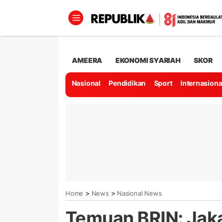
AMEERA
EKONOMI SYARIAH
SKOR
Nasional
Pendidikan
Sport
Internasiona
>
>
Home
News
Nasional News
Temuan BRIN: Jaka