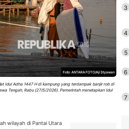
3
4
5
6
Foto: ANTARA FOTO/Aji Styawan
at Idul Adha 1447 H di kampung yang terdampak banjir rob di
awa Tengah, Rabu (27/5/2026). Pemerintah menetapkan Idul
7
h wilayah di Pantai Utara