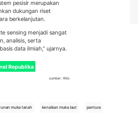
stem pesisir merupakan
hkan dukungan riset
ara berkelanjutan.
te sensing menjadi sangat
 analisis, serta
asis data ilmiah,” ujarnya.
nel Republika
sumber : Rilis
runan muka tanah
kenaikan muka laut
pantura