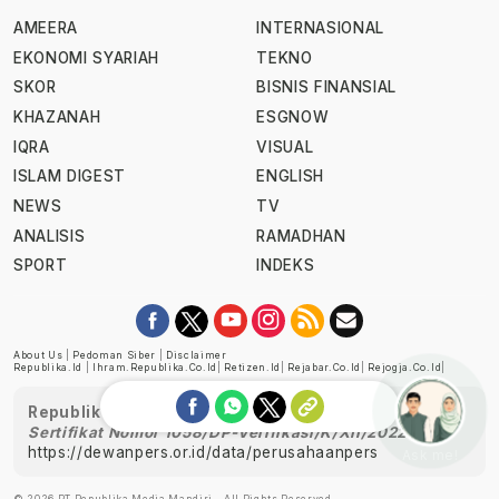
AMEERA
INTERNASIONAL
EKONOMI SYARIAH
TEKNO
SKOR
BISNIS FINANSIAL
KHAZANAH
ESGNOW
IQRA
VISUAL
ISLAM DIGEST
ENGLISH
NEWS
TV
ANALISIS
RAMADHAN
SPORT
INDEKS
About Us
|
Pedoman Siber
|
Disclaimer
Republika.id
|
Ihram.republika.co.id
|
Retizen.id
|
Rejabar.co.id
|
Rejogja.co.id
|
Republika telah diverifikasi oleh Dewan Pers
Sertifikat Nomor 1058/DP-Verifikasi/K/XII/2022
https://dewanpers.or.id/data/perusahaanpers
Ask me!