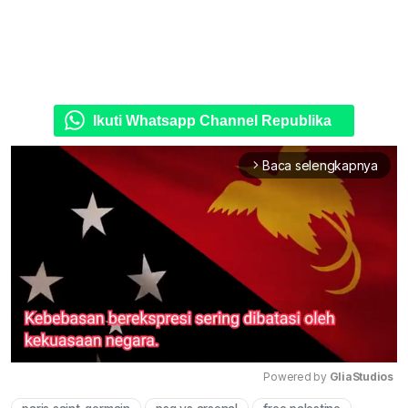
Ikuti Whatsapp Channel Republika
Baca selengkapnya
arrow_forward_ios
Powered by 
GliaStudios