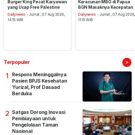
Burger King Pecat Karyawan
Keracunan MBG di Papua
yang Ucap Free Palestine
BGN Masaknya Kecepatan
Dailynews
- Jumat , 07 Aug 2026,
Dailynews
- Jumat , 07 Aug 2026
14:15 WIB
11:15 WIB
>
Terpopuler
Respons Meninggalnya
1
Pasien BPJS Kesehatan
Yurizal, Prof Dasaad
Berduka
Satgas Dorong Inovasi
2
Pembiayaan untuk
Pengelolaan Taman
Nasional