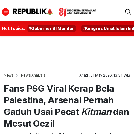
Hot Topics:
#Gubernur BI Mundur
#Kongres Umat Islam In
News
News Analysis
Ahad , 31 May 2026, 13:34 WIB
Fans PSG Viral Kerap Bela
Palestina, Arsenal Pernah
Gaduh Usai Pecat
Kitman
dan
Mesut Oezil