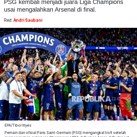
PSG kembali menjadi juara Liga Champions
usai mengalahkan Arsenal di final.
Red:
Andri Saubani
EPA/Tibor Illyes
Pemain dan ofisial Paris Saint-Germain (PSG) mengangkat trofi setelah