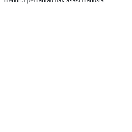
menurut pemantau hak asasi manusia.