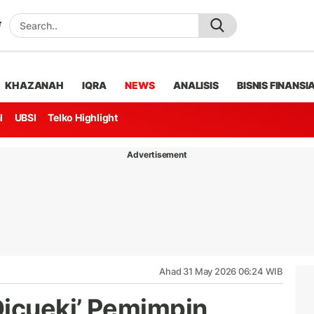
KHAZANAH
IQRA
NEWS
ANALISIS
BISNIS FINANSI
l
UBSI
Telko Highlight
Advertisement
Ahad 31 May 2026 06:24 WIB
icueki’ Pemimpin