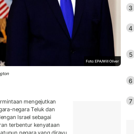
3
4
5
Foto: EPA/Will Oliver
ngton
6
7
mintaan mengejutkan
gara-negara Teluk dan
engan Israel sebagai
ran terbentur kenyataan
satupun negara yang dirayu