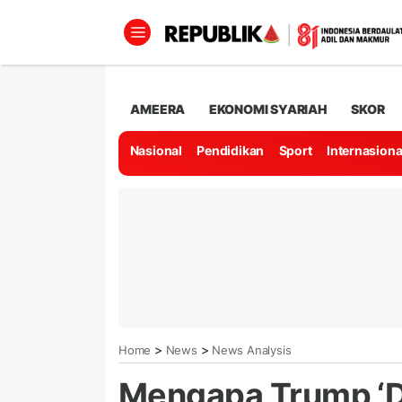
AMEERA
EKONOMI SYARIAH
SKOR
Nasional
Pendidikan
Sport
Internasiona
>
>
Home
News
News Analysis
Mengapa Trump ‘D