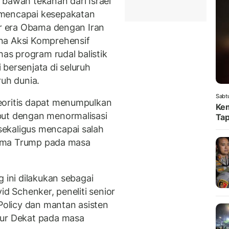
 bawah tekanan dari Israel
 mencapai kesepakatan
ir era Obama dengan Iran
na Aksi Komprehensif
s program rudal balistik
bersenjata di seluruh
ruh dunia.
Sabt
eoritis dapat menumpulkan
Kem
but dengan menormalisasi
Tap
ekaligus mencapai salah
utama Trump pada masa
 ini dilakukan sebagai
id Schenker, peneliti senior
 Policy dan mantan asisten
mur Dekat pada masa