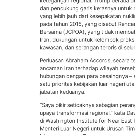
ketegangan regional. Trump berada di
dan pendukung garis kerasnya untuk
yang lebih jauh dari kesepakatan nukl
pada tahun 2015, yang disebut Renca
Bersama (JCPOA), yang tidak membaha
Iran, dukungan untuk kelompok proksi 
kawasan, dan serangan teroris di selu
Perluasan Abraham Accords, secara t
ancaman Iran terhadap wilayah terse
hubungan dengan para pesaingnya – s
satu prioritas kebijakan luar negeri 
jabatan keduanya.
“Saya pikir setidaknya sebagian perang
upaya transformasi regional,” kata Dav
di Washington Institute for Near East
Menteri Luar Negeri untuk Urusan Ti