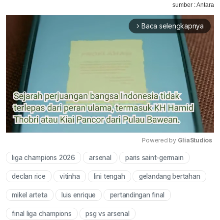
sumber : Antara
Baca selengkapnya
arrow_forward_ios
Powered by 
GliaStudios
liga champions 2026
arsenal
paris saint-germain
Mute
declan rice
vitinha
lini tengah
gelandang bertahan
mikel arteta
luis enrique
pertandingan final
final liga champions
psg vs arsenal