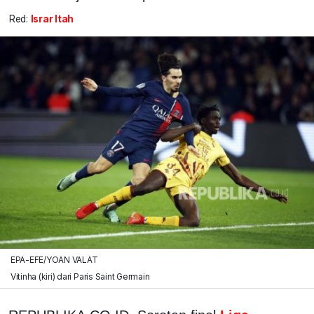
Red:
Israr Itah
EPA-EFE/YOAN VALAT
Vitinha (kiri) dari Paris Saint Germain