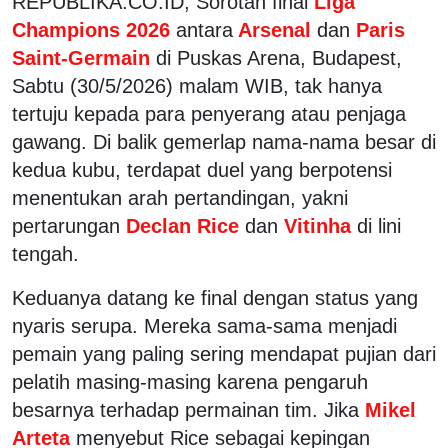
REPUBLIKA.CO.ID, Sorotan final
Liga
Champions 2026
antara
Arsenal
dan
Paris
Saint-Germain
di Puskas Arena, Budapest,
Sabtu (30/5/2026) malam WIB, tak hanya
tertuju kepada para penyerang atau penjaga
gawang. Di balik gemerlap nama-nama besar di
kedua kubu, terdapat duel yang berpotensi
menentukan arah pertandingan, yakni
pertarungan
Declan Rice
dan
Vitinha
di lini
tengah.
Keduanya datang ke final dengan status yang
nyaris serupa. Mereka sama-sama menjadi
pemain yang paling sering mendapat pujian dari
pelatih masing-masing karena pengaruh
besarnya terhadap permainan tim. Jika
Mikel
Arteta
menyebut Rice sebagai kepingan