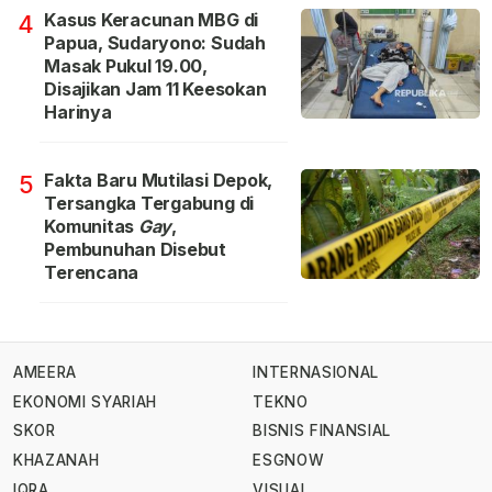
Kasus Keracunan MBG di
4
Papua, Sudaryono: Sudah
Masak Pukul 19.00,
Disajikan Jam 11 Keesokan
Harinya
Fakta Baru Mutilasi Depok,
5
Tersangka Tergabung di
Komunitas
Gay
,
Pembunuhan Disebut
Terencana
AMEERA
INTERNASIONAL
EKONOMI SYARIAH
TEKNO
SKOR
BISNIS FINANSIAL
KHAZANAH
ESGNOW
IQRA
VISUAL