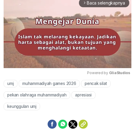
Baca selengkapnya
arrow_forward_ios
Powered by 
GliaStudios
umj
muhammadiyah games 2026
pencak silat
Mute
pekan olahraga muhammadiyah
apresiasi
keunggulan umj