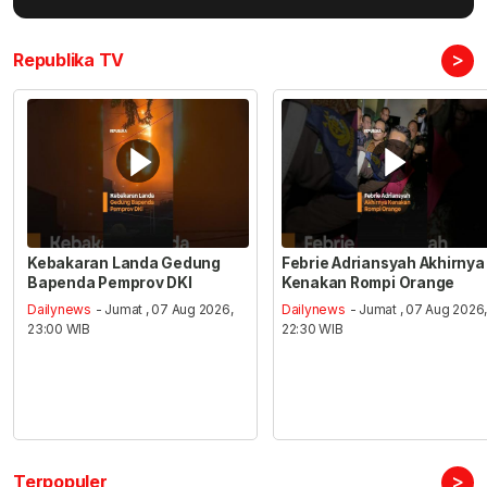
>
Republika TV
Kebakaran Landa Gedung
Febrie Adriansyah Akhirnya
Bapenda Pemprov DKI
Kenakan Rompi Orange
Dailynews
- Jumat , 07 Aug 2026,
Dailynews
- Jumat , 07 Aug 2026
23:00 WIB
22:30 WIB
>
Terpopuler