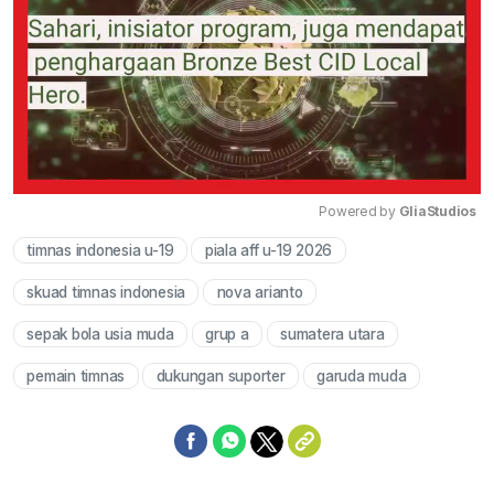
Powered by 
GliaStudios
timnas indonesia u-19
piala aff u-19 2026
Mute
skuad timnas indonesia
nova arianto
sepak bola usia muda
grup a
sumatera utara
pemain timnas
dukungan suporter
garuda muda