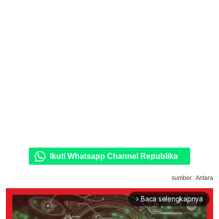
Ikuti Whatsapp Channel Republika
sumber : Antara
Baca selengkapnya
arrow_forward_ios