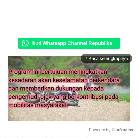
Ikuti Whatsapp Channel Republika
Baca selengkapnya
arrow_forward_ios
Powered by 
GliaStudios