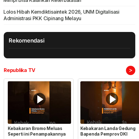
Mimpi Bisa Kalahkan Keterbatasan
Lolos Hibah Kemdiktisaintek 2026, UNM Digitalisasi
Administrasi PKK Cipinang Melayu
Rekomendasi
>
Republika TV
Kebakaran Bromo Meluas
Kebakaran Landa Gedung
Seperti ini Penampakannya
Bapenda Pemprov DKI