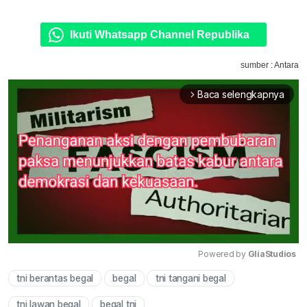
Ikuti Whatsapp Channel Republika
sumber : Antara
Baca selengkapnya
arrow_forward_ios
Powered by 
GliaStudios
tni berantas begal
begal
tni tangani begal
Mute
tni lawan begal
begal tni