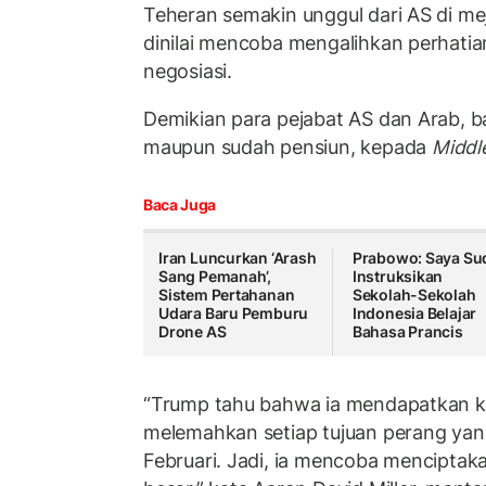
Teheran semakin unggul dari AS di m
dinilai mencoba mengalihkan perhatia
negosiasi.
Demikian para pejabat AS dan Arab, b
maupun sudah pensiun, kepada
Middl
Baca Juga
Iran Luncurkan ‘Arash
Prabowo: Saya Su
Sang Pemanah’,
Instruksikan
Sistem Pertahanan
Sekolah-Sekolah
Udara Baru Pemburu
Indonesia Belajar
Drone AS
Bahasa Prancis
“Trump tahu bahwa ia mendapatkan 
melemahkan setiap tujuan perang yan
Februari. Jadi, ia mencoba menciptak