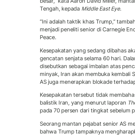
besar,” kata Aaron David Miller, mant
Tengah, kepada
Middle East Eye
.
“Ini adalah taktik khas Trump,” tambah
menjadi peneliti senior di Carnegie E
Peace.
Kesepakatan yang sedang dibahas a
gencatan senjata selama 60 hari. Dala
disebutkan sebagai imbalan atas penc
minyak, Iran akan membuka kembali S
AS juga menerapkan blokade terhada
Kesepakatan tersebut tidak membahas
balistik Iran, yang menurut laporan
Th
pada 70 persen dari tingkat sebelum 
Seorang mantan pejabat senior AS 
bahwa Trump tampaknya mengharapk