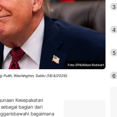
3
4
5
Foto: EPA/Allison Robbert
6
g Putih, Washington, Sabtu (18/4/2026).
gunaan Kesepakatan
sebagai bagian dari
enggarisbawahi bagaimana