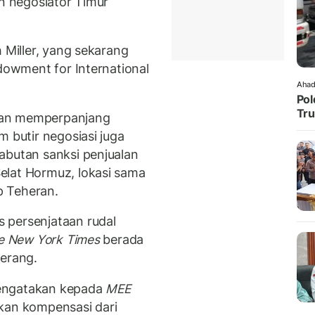
an negosiator Timur
 Miller, yang sekarang
ndowment for International
Ahad
Pol
Tru
kan memperpanjang
m butir negosiasi juga
abutan sanksi penjualan
elat Hormuz, lokasi sama
p Teheran.
 persenjataan rudal
e New York Times
berada
perang.
mengatakan kepada
MEE
an kompensasi dari