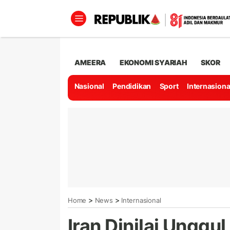
AMEERA
EKONOMI SYARIAH
SKOR
Nasional
Pendidikan
Sport
Internasiona
>
>
Home
News
Internasional
Iran Dinilai Unggu