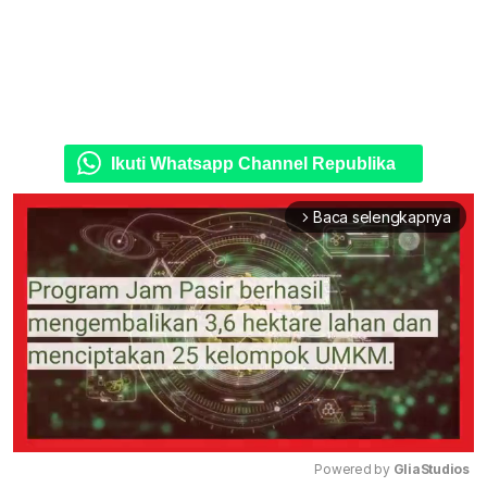
Ikuti Whatsapp Channel Republika
Baca selengkapnya
arrow_forward_ios
Powered by 
GliaStudios