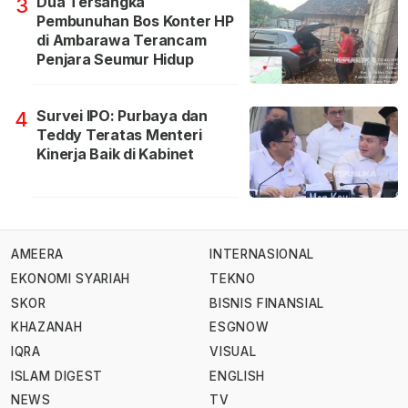
Dua Tersangka
3
Pembunuhan Bos Konter HP
di Ambarawa Terancam
Penjara Seumur Hidup
Survei IPO: Purbaya dan
4
Teddy Teratas Menteri
Kinerja Baik di Kabinet
AMEERA
INTERNASIONAL
EKONOMI SYARIAH
TEKNO
SKOR
BISNIS FINANSIAL
KHAZANAH
ESGNOW
IQRA
VISUAL
ISLAM DIGEST
ENGLISH
NEWS
TV