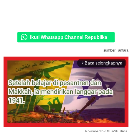
Ikuti Whatsapp Channel Republika
sumber : antara
Baca selengkapnya
arrow_forward_ios
Powered by 
GliaStudios