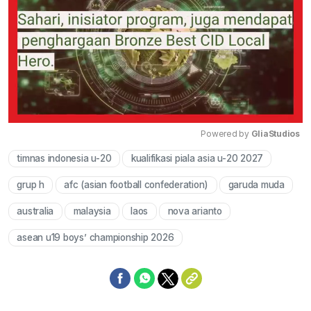
Powered by 
GliaStudios
timnas indonesia u-20
kualifikasi piala asia u-20 2027
Mute
grup h
afc (asian football confederation)
garuda muda
australia
malaysia
laos
nova arianto
asean u19 boys’ championship 2026