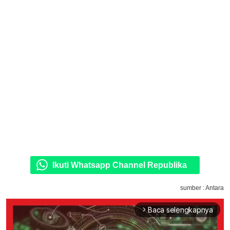
Ikuti Whatsapp Channel Republika
sumber : Antara
Baca selengkapnya
arrow_forward_ios