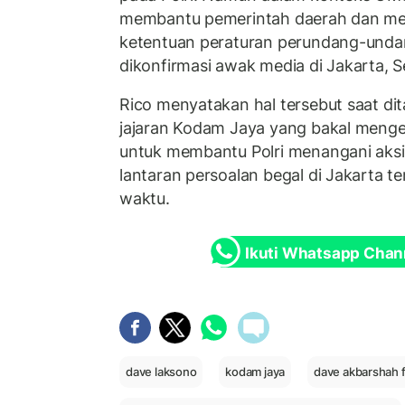
membantu pemerintah daerah dan mem
ketentuan peraturan perundang-undan
dikonfirmasi awak media di Jakarta, S
Rico menyatakan hal tersebut saat dit
jajaran Kodam Jaya yang bakal meng
untuk membantu Polri menangani aksi b
lantaran persoalan begal di Jakarta t
waktu.
Ikuti Whatsapp Chan
dave laksono
kodam jaya
dave akbarshah f