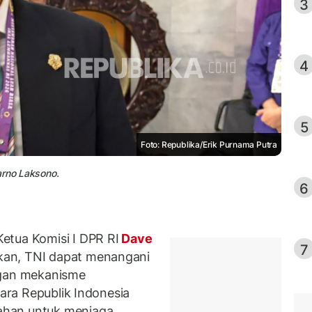
3
4
5
Foto: Republika/Erik Purnama Putra
arno Laksono.
6
etua Komisi I DPR RI
Dave
7
an, TNI dapat menangani
ngan mekanisme
gara Republik Indonesia
ahan untuk menjaga