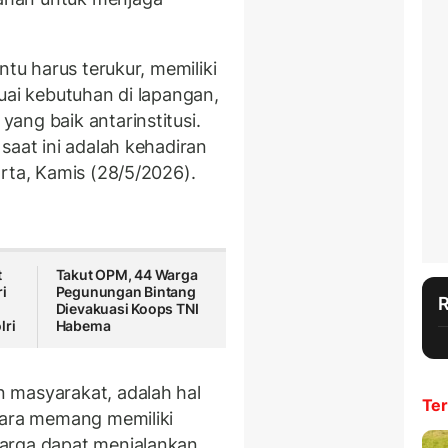
ntu harus terukur, memiliki
uai kebutuhan di lapangan,
ang baik antarinstitusi.
saat ini adalah kehadiran
rta, Kamis (28/5/2026).
t
Takut OPM, 44 Warga
ri
Pegunungan Bintang
Dievakuasi Koops TNI
lri
Habema
 masyarakat, adalah hal
Ter
gara memang memiliki
arga dapat menjalankan