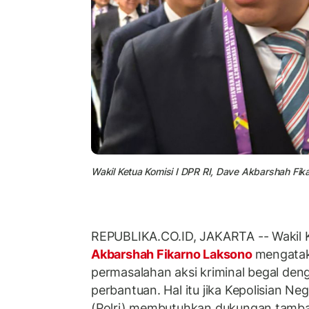
Wakil Ketua Komisi I DPR RI, Dave Akbarshah Fik
REPUBLIKA.CO.ID, JAKARTA -- Wakil K
Akbarshah Fikarno Laksono
mengatak
permasalahan aksi kriminal begal de
perbantuan. Hal itu jika Kepolisian Ne
(Polri) membutuhkan dukungan tamb