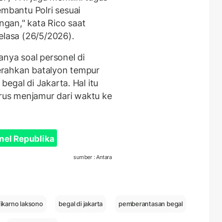
bantu Polri sesuai
gan," kata Rico saat
elasa (26/5/2026).
anya soal personel di
erahkan batalyon tempur
egal di Jakarta. Hal itu
erus menjamur dari waktu ke
nel Republika
sumber : Antara
ikarno laksono
begal di jakarta
pemberantasan begal