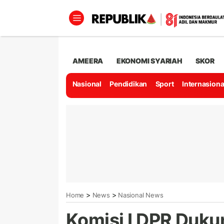
AMEERA
EKONOMI SYARIAH
SKOR
Nasional
Pendidikan
Sport
Internasiona
>
>
Home
News
Nasional News
Komisi I DPR Dukun