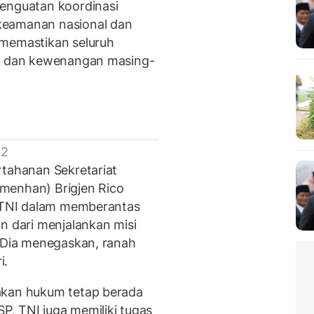
penguatan koordinasi
keamanan nasional dan
 memastikan seluruh
um dan kewenangan masing-
 2
rtahanan Sekretariat
menhan) Brigjen Rico
n TNI dalam memberantas
n dari menjalankan misi
. Dia menegaskan, ranah
i.
akan hukum tetap berada
, TNI juga memiliki tugas