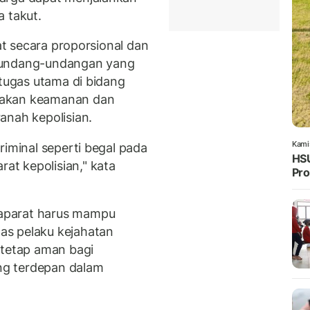
 takut.
hat secara proporsional dan
rundang-undangan yang
 tugas utama di bidang
gakan keamanan dan
anah kepolisian.
Kami
riminal seperti begal pada
HSU
t kepolisian," kata
Pro
aparat harus mampu
as pelaku kejahatan
 tetap aman bagi
ang terdepan dalam