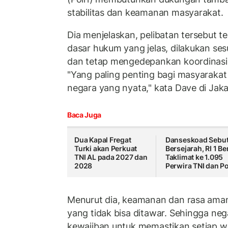
stabilitas dan keamanan masyarakat.
Dia menjelaskan, pelibatan tersebut te
dasar hukum yang jelas, dilakukan ses
dan tetap mengedepankan koordinasi y
"Yang paling penting bagi masyarakat 
negara yang nyata," kata Dave di Jaka
Baca Juga
Dua Kapal Fregat
Danseskoad Sebu
Turki akan Perkuat
Bersejarah, RI 1 Be
TNI AL pada 2027 dan
Taklimat ke 1.095
2028
Perwira TNI dan Po
Menurut dia, keamanan dan rasa aman
yang tidak bisa ditawar. Sehingga ne
kewajiban untuk memastikan setiap w