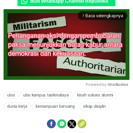
Ikuti Whatsapp Channel Republika
Baca selengkapnya
arrow_forward_ios
Powered by 
GliaStudios
ubsi
ubsi kampus tasikmalaya
kisah sukses alumni
Mute
dunia kerja
kemampuan bersaing
sikap disiplin