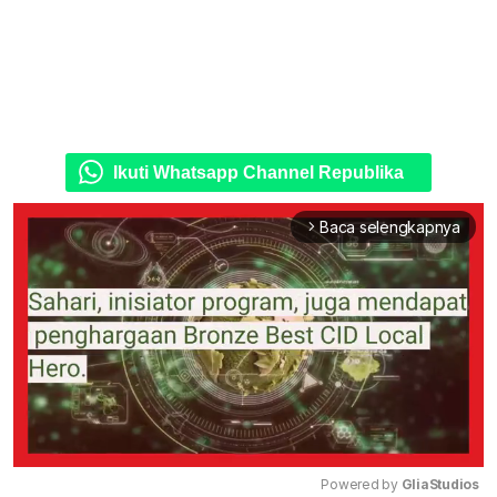
Ikuti Whatsapp Channel Republika
Baca selengkapnya
arrow_forward_ios
Powered by 
GliaStudios